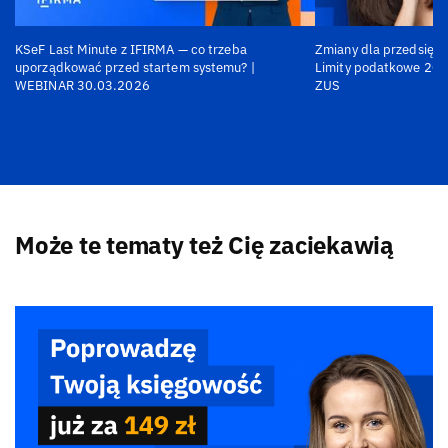
KSeF Last Minute z IFIRMA — co trzeba
Zmiany dla przedsiębi
uporządkować przed startem systemu? |
Limity podatkowe 202
WEBINAR 30.03.2026
ZUS
Może te tematy też Cię zaciekawią