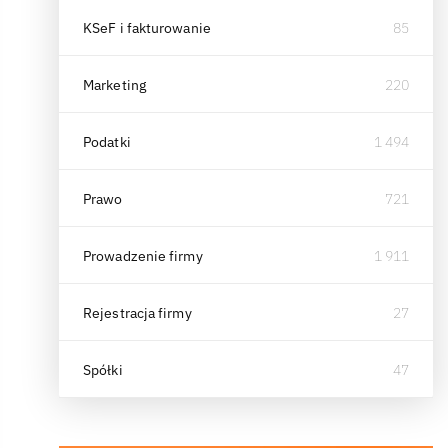
KSeF i fakturowanie
85
Marketing
220
Podatki
1 494
Prawo
721
Prowadzenie firmy
1 911
Rejestracja firmy
27
Spółki
47