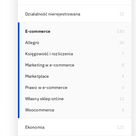
Działalność nierejestrowana
31
E-commerce
145
Allegro
26
Księgowość i rozliczenia
7
Marketing w e-commerce
8
Marketplace
4
Prawo w e-commerce
6
Własny sklep online
11
Woocommerce
4
Ekonomia
121