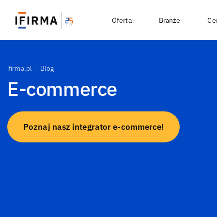
Oferta
Branże
Ce
ifirma.pl
Blog
E-commerce
Poznaj nasz integrator e-commerce!