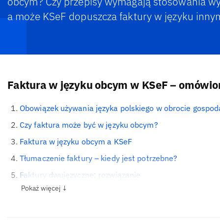
obcym? Czy przepisy wymagają stosowania wył
a może KSeF dopuszcza faktury w języku innym
Faktura w języku obcym w KSeF – omówion
Obowiązek używania języka polskiego w obrocie gospo
Czy faktura może być w języku obcym?
Faktura w języku obcym a KSeF
Tłumaczenie faktury – kiedy jest potrzebne?
Faktury dwujęzyczne: rozwiązanie
Pokaż więcej ↓