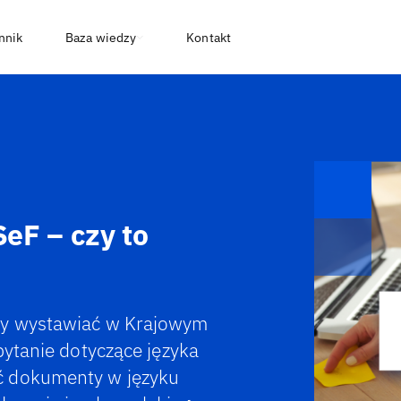
nnik
Baza wiedzy
Kontakt
eF – czy to
eży wystawiać w Krajowym
pytanie dotyczące języka
ć dokumenty w języku