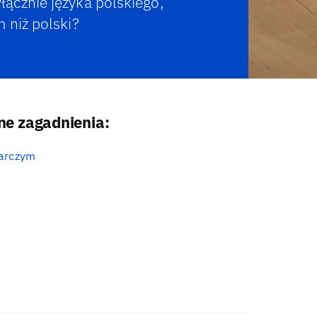
ącznie języka polskiego,
 niż polski?
e zagadnienia:
darczym