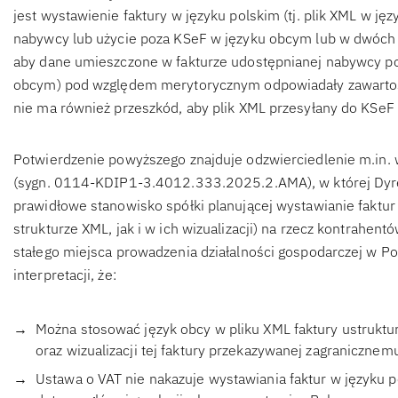
jest wystawienie faktury w języku polskim (tj. plik XML w ję
nabywcy lub użycie poza KSeF w języku obcym lub w dwóch 
aby dane umieszczone w fakturze udostępnianej nabywcy po
obcym) pod względem merytorycznym odpowiadały zawartości
nie ma również przeszkód, aby plik XML przesyłany do KSeF
Potwierdzenie powyższego znajduje odzwierciedlenie m.in. w 
(sygn. 0114-KDIP1-3.4012.333.2025.2.AMA), w której Dyrek
prawidłowe stanowisko spółki planującej wystawianie fakt
strukturze XML, jak i w ich wizualizacji) na rzecz kontrahen
stałego miejsca prowadzenia działalności gospodarczej w P
interpretacji, że:
Można stosować język obcy w pliku XML faktury ustruktur
oraz wizualizacji tej faktury przekazywanej zagranicznem
Ustawa o VAT nie nakazuje wystawiania faktur w języku 