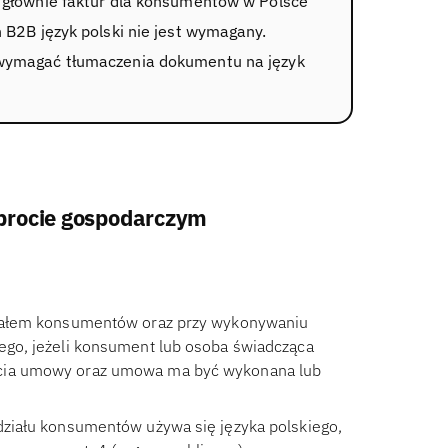
 głównie faktur dla konsumentów w Polsce
 B2B język polski nie jest wymagany.
 wymagać tłumaczenia dokumentu na język
brocie gospodarczym
działem konsumentów oraz przy wykonywaniu
iego, jeżeli konsument lub osoba świadcząca
rcia umowy oraz umowa ma być wykonana lub
udziału konsumentów używa się języka polskiego,