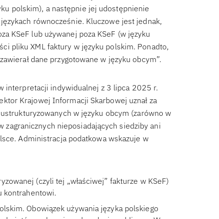
zyku polskim), a następnie jej udostępnienie
językach równocześnie. Kluczowe jest jednak,
za KSeF lub używanej poza KSeF (w języku
 pliku XML faktury w języku polskim. Ponadto,
 zawierał dane przygotowane w języku obcym”.
interpretacji indywidualnej z 3 lipca 2025 r.
tor Krajowej Informacji Skarbowej uznał za
ur ustrukturyzowanych w języku obcym (zarówno w
tów zagranicznych nieposiadających siedziby ani
olsce. Administracja podatkowa wskazuje w
yzowanej (czyli tej „właściwej” fakturze w KSeF)
u kontrahentowi.
polskim. Obowiązek używania języka polskiego