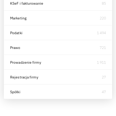
KSeF i fakturowanie
85
Marketing
220
Podatki
1 494
Prawo
721
Prowadzenie firmy
1 911
Rejestracja firmy
27
Spółki
47