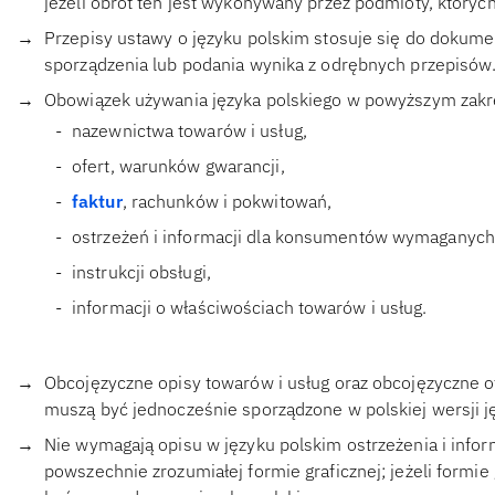
jeżeli obrót ten jest wykonywany przez podmioty, których
Przepisy ustawy o języku polskim stosuje się do dokume
sporządzenia lub podania wynika z odrębnych przepisów
Obowiązek używania języka polskiego w powyższym zakre
nazewnictwa towarów i usług,
ofert, warunków gwarancji,
faktur
, rachunków i pokwitowań,
ostrzeżeń i informacji dla konsumentów wymaganych
instrukcji obsługi,
informacji o właściwościach towarów i usług.
Obcojęzyczne opisy towarów i usług oraz obcojęzyczne o
muszą być jednocześnie sporządzone w polskiej wersji j
Nie wymagają opisu w języku polskim ostrzeżenia i info
powszechnie zrozumiałej formie graficznej; jeżeli formie 