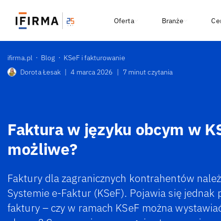
Oferta
Branże
Ce
ifirma.pl
Blog
KSeF i fakturowanie
Dorota Łesak
|
4 marca 2026
|
7 minut czytania
Faktura w języku obcym w KS
możliwe?
Faktury dla zagranicznych kontrahentów nal
Systemie e-Faktur (KSeF). Pojawia się jednak 
faktury – czy w ramach KSeF można wystawia