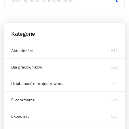
Kategorie
Aktualności
1 811
Dla pracowników
229
Działalność nierejestrowana
31
E-commerce
145
Ekonomia
121