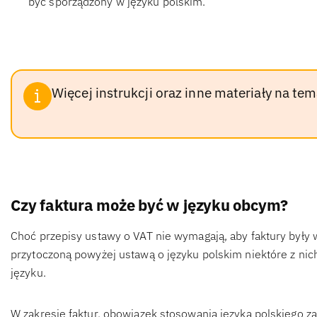
być sporządzony w języku polskim.
Więcej instrukcji oraz inne materiały na tem
Czy faktura może być w języku obcym?
Choć przepisy ustawy o VAT nie wymagają, aby faktury były
przytoczoną powyżej ustawą o języku polskim niektóre z ni
języku.
W zakresie faktur, obowiązek stosowania języka polskiego z