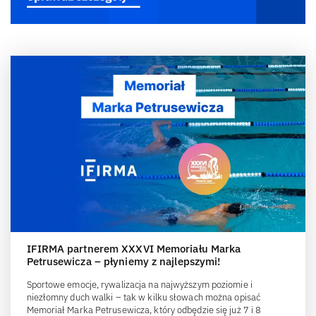
IFIRMA partnerem XXXVI Memoriału Marka
Petrusewicza – płyniemy z najlepszymi!
Sportowe emocje, rywalizacja na najwyższym poziomie i
niezłomny duch walki – tak w kilku słowach można opisać
Memoriał Marka Petrusewicza, który odbędzie się już 7 i 8