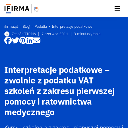
ifirma.pl
Blog
Podatki
Interpretacje podatkowe
Zespół IFIRMA
|
7 czerwca 2011
|
8 minut czytania
Interpretacje podatkowe –
zwolnie z podatku VAT
szkoleń z zakresu pierwszej
pomocy i ratownictwa
medycznego
Kursy i szkolenia z zakresu pierwszej pomocy i