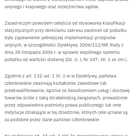
unijnego i krajowego oraz orzecznictwa sądów.
Zasadniczym powodem odejścia od stosowania klasyfikacji
statystycznych przy określaniu zakresu zwolnień od podatku
było zapewnienie pełniejszej implementacji przepisów
unijnych, w szczególności Dyrektywy 2006/112/WE Rady z
dnia 28 listopada 2006 r. w sprawie wspólnego systemu
podatku od wartości dodanej (Dz. U. L Nr 347, str. 1 ze zm.).
Zgodnie z art. 132 ust. 1 lit. i) w.w Dyrektywy, państwa
członkowskie zwalniają kształcenie zawodowe lub
przekwalifikowanie, łącznie ze świadczeniem usług i dostawę
towarów ściśle z taką działalnością związanych, prowadzone
przez odpowiednie podmioty prawa publicznego lub inne
instytucje działające w tej dziedzinie, których cele uznane są
za podobne przez dane państwo członkowskie.
Na podstawie art. 43 ust. 1 pkt 26 znowelizowanej ustawy o