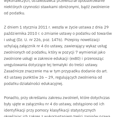
wykonawczych, ustawodawca przewidział opodatkowanie
niektórych czynności stawkami obniżonymi, bądź zwolnienie
od podatku.
Z dniem 1 stycznia 2011 r. weszła w życie ustawa z dnia 29
października 2010 r. o zmianie ustawy o podatku od towarów
i usług (Dz. U. nr 226, poz. 1476). Przepisy nowelizacji
uchylają załącznik nr 4 do ustawy, zawierający wykaz usług
zwolnionych od podatku, który w pozycji 7 wymieniał jako
zwolnione usługi w zakresie edukacji (ex80) i przenosząc
uregulowania dotyczące tej tematyki do treści ustawy.
Zasadnicze znaczenie ma w tym przypadku dodanie do art.
43 ustawy punktów 26 – 29, regulujących zwolnienia od
podatku działalności edukacyjnej.
Ponadto, przy określaniu zakresu zwolnień, które dotychczas
były ujęte w załączniku nr 4 do ustawy, odstąpiono od ich
identyfikacji przy pomocy klasyfikacji statystycznych
określając ich zakres z wykorzystaniem treści zapisów prawa