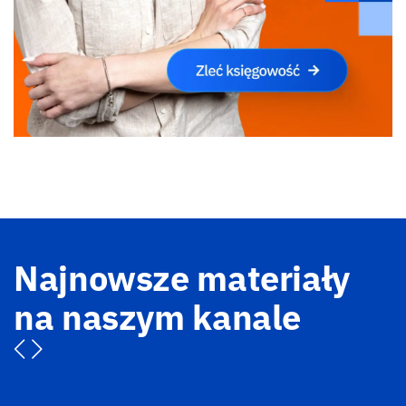
Najnowsze materiały
na naszym kanale