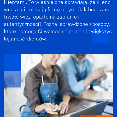
klientami. To właśnie one sprawiają, że klienci
wracają i polecają firmę innym. Jak budować
trwałe więzi oparte na zaufaniu i
autentyczności? Poznaj sprawdzone sposoby,
które pomogą Ci wzmocnić relacje i zwiększyć
lojalność klientów.