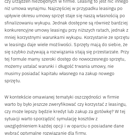
czy urządzeń niezbędnych w firmie. Leasing to jest nic innego
niż umowa wynajmu. Najczęściej w przypadku leasingu po
upływie okresu umowy sprzęt staje się naszą własnością po
sfinalizowaniu wykupu. Jednak dostępne są również bardziej
konkurencyjne umowy leasingu przy niższych ratach, jednak z
mniej korzystnymi warunkami wykupu. Korzystanie ze sprzętu
w leasingu daje wiele możliwości. Sprzęty mają do siebie, że
się szybko zużywają a rozwiązania stają się przestarzałe. Przy
tej formule mamy szeroki dostęp do nowoczesnego sprzętu,
możemy ustalać warunki i długość trwania umowy, nie
musimy posiadać kapitału własnego na zakup nowego
sprzętu.
W kontekście omawianej tematyki oszczędności w firmie
warto by było jeszcze zweryfikować czy korzystać z leasingu,
czy może lepszy będzie kredyt lub zakup za gotówkę? W tej
sytuacji warto sporządzić symulację kosztów z
uwzględnieniem każdej opcji i w oparciu o posiadane dane
wybrać optymalne rozwiązanie dla firmy.