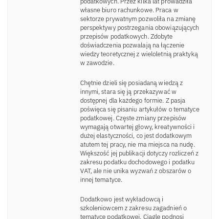
podatkowych. Przez kilka lat prowadziła
własne biuro rachunkowe. Praca w
sektorze prywatnym pozwoliła na zmianę
perspektywy postrzegania obowiązujących
przepisów podatkowych. Zdobyte
doświadczenia pozwalają na łączenie
wiedzy teoretycznej z wieloletnią praktyką
w zawodzie.
Chętnie dzieli się posiadaną wiedzą z
innymi, stara się ją przekazywać w
dostępnej dla każdego formie. Z pasja
poświęca się pisaniu artykułów o tematyce
podatkowej. Częste zmiany przepisów
wymagają otwartej głowy, kreatywności i
dużej elastyczności, co jest dodatkowym
atutem tej pracy, nie ma miejsca na nudę.
Większość jej publikacji dotyczy rozliczeń z
zakresu podatku dochodowego i podatku
VAT, ale nie unika wyzwań z obszarów o
innej tematyce.
Dodatkowo jest wykładowcą i
szkoleniowcem z zakresu zagadnień o
tematyce podatkowej. Ciągle podnosi