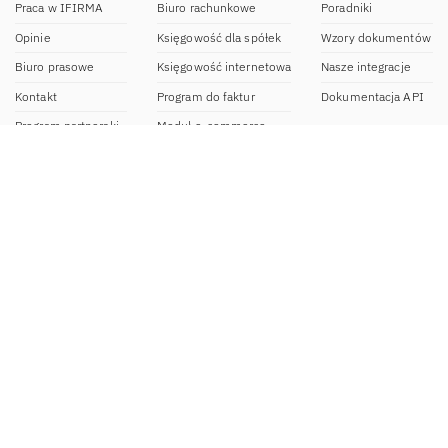
Praca w IFIRMA
Biuro rachunkowe
Poradniki
Opinie
Księgowość dla spółek
Wzory dokumentów
Biuro prasowe
Księgowość internetowa
Nasze integracje
Kontakt
Program do faktur
Dokumentacja API
Program partnerski
Moduł e-commerce
Aplikacja dla NDG
CRM
Aplikacja mobilna
Kontakt
BOK IFIRMA
pon-pt. 9:00 – 20:00
bok@ifirma.pl
71 769 55 15
Biuro Rachunkowe
pon.-pt. 9:00 - 18:00
br@ifirma.pl
71 769 55 81