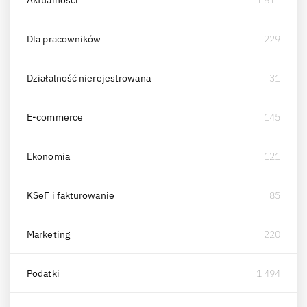
Aktualności
1 811
Dla pracowników
229
Działalność nierejestrowana
31
E-commerce
145
Ekonomia
121
KSeF i fakturowanie
85
Marketing
220
Podatki
1 494