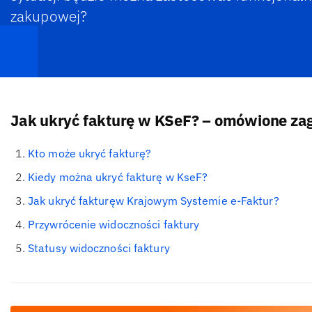
zakupowej?
Jak ukryć fakturę w KSeF? – omówione za
Kto może ukryć fakturę?
Kiedy można ukryć fakturę w KseF?
Jak ukryć fakturęw Krajowym Systemie e-Faktur?
Przywrócenie widoczności faktury
Statusy widoczności faktury