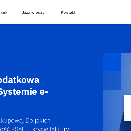
nnik
Baza wiedzy
Kontakt
Dodatkowa
Systemie e-
akupową. Do jakich
ość KSeF: ukrycie faktury