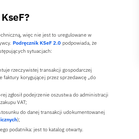
 KseF?
echniczną, więc nie jest to uregulowane w
bywcy.
Podręcznik KSeF 2.0
podpowiada, że
stępujących sytuacjach:
tuje rzeczywistej transakcji gospodarczej
e faktury korygującej przez sprzedawcę „do
ej zgłosił podejrzenie oszustwa do administracji
 zakupu VAT;
 stosunku do danej transakcji udokumentowanej
icznych
);
go podatnika: jest to katalog otwarty.