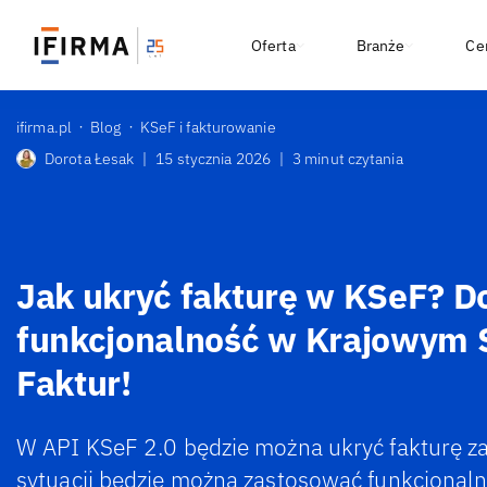
Oferta
Branże
Ce
ifirma.pl
Blog
KSeF i fakturowanie
Dorota Łesak
|
15 stycznia 2026
|
3 minut czytania
Jak ukryć fakturę w KSeF? 
funkcjonalność w Krajowym 
Faktur!
W API KSeF 2.0 będzie można ukryć fakturę z
sytuacji będzie można zastosować funkcjonaln