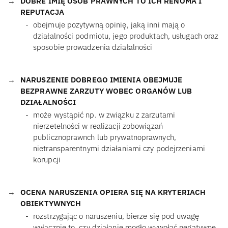
DOBRE IMIĘ OSÓB PRAWNYCH TO ICH RENOMA I
REPUTACJA
obejmuje pozytywną opinię, jaką inni mają o
działalności podmiotu, jego produktach, usługach oraz
sposobie prowadzenia działalności
NARUSZENIE DOBREGO IMIENIA OBEJMUJE
BEZPRAWNE ZARZUTY WOBEC ORGANÓW LUB
DZIAŁALNOŚCI
może wystąpić np. w związku z zarzutami
nierzetelności w realizacji zobowiązań
publicznoprawnch lub prywatnoprawnych,
nietransparentnymi działaniami czy podejrzeniami
korupcji
OCENA NARUSZENIA OPIERA SIĘ NA KRYTERIACH
OBIEKTYWNYCH
rozstrzygając o naruszeniu, bierze się pod uwagę
wyłącznie to, czy działanie mogło wywołać negatywne