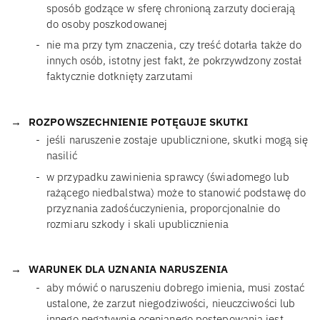
sposób godzące w sferę chronioną zarzuty docierają
do osoby poszkodowanej
nie ma przy tym znaczenia, czy treść dotarła także do
innych osób, istotny jest fakt, że pokrzywdzony został
faktycznie dotknięty zarzutami
ROZPOWSZECHNIENIE POTĘGUJE SKUTKI
jeśli naruszenie zostaje upublicznione, skutki mogą się
nasilić
w przypadku zawinienia sprawcy (świadomego lub
rażącego niedbalstwa) może to stanowić podstawę do
przyznania zadośćuczynienia, proporcjonalnie do
rozmiaru szkody i skali upublicznienia
WARUNEK DLA UZNANIA NARUSZENIA
aby mówić o naruszeniu dobrego imienia, musi zostać
ustalone, że zarzut niegodziwości, nieuczciwości lub
innego negatywnie ocenianego postępowania jest