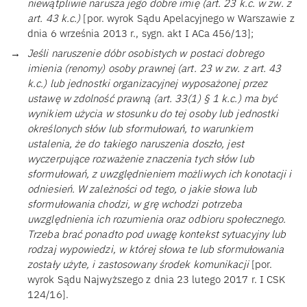
niewątpliwie narusza jego dobre imię (art. 23 k.c. w zw. z
art. 43 k.c.)
[por. wyrok Sądu Apelacyjnego w Warszawie z
dnia 6 września 2013 r., sygn. akt I ACa 456/13];
Jeśli naruszenie dóbr osobistych w postaci dobrego
imienia (renomy) osoby prawnej (art. 23 w zw. z art. 43
k.c.) lub jednostki organizacyjnej wyposażonej przez
ustawę w zdolność prawną (art. 33(1) § 1 k.c.) ma być
wynikiem użycia w stosunku do tej osoby lub jednostki
określonych słów lub sformułowań, to warunkiem
ustalenia, że do takiego naruszenia doszło, jest
wyczerpujące rozważenie znaczenia tych słów lub
sformułowań, z uwzględnieniem możliwych ich konotacji i
odniesień. W zależności od tego, o jakie słowa lub
sformułowania chodzi, w grę wchodzi potrzeba
uwzględnienia ich rozumienia oraz odbioru społecznego.
Trzeba brać ponadto pod uwagę kontekst sytuacyjny lub
rodzaj wypowiedzi, w której słowa te lub sformułowania
zostały użyte, i zastosowany środek komunikacji
[por.
wyrok Sądu Najwyższego z dnia 23 lutego 2017 r. I CSK
124/16].