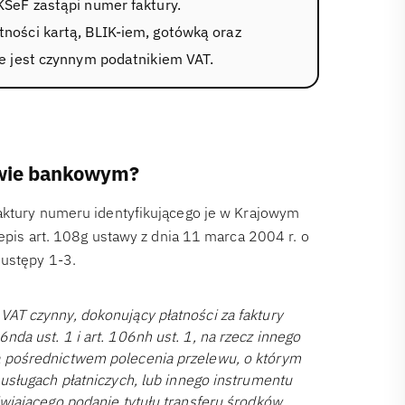
 KSeF zastąpi numer faktury.
tności kartą, BLIK-iem, gotówką oraz
nie jest czynnym podatnikiem VAT.
ewie bankowym?
faktury numeru identyfikującego je w Krajowym
zepis art. 108g ustawy z dnia 11 marca 2004 r. o
 ustępy 1-3.
VAT czynny, dokonujący płatności za faktury
nda ust. 1 i art. 106nh ust. 1, na rzecz innego
za pośrednictwem polecenia przelewu, o którym
 usługach płatniczych, lub innego instrumentu
iwiającego podanie tytułu transferu środków