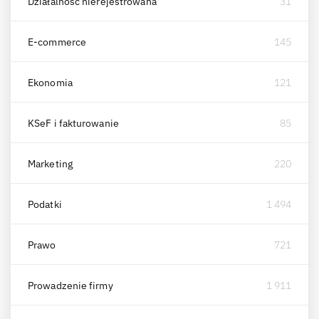
Działalność nierejestrowana
31
E-commerce
145
Ekonomia
121
KSeF i fakturowanie
85
Marketing
220
Podatki
1 494
Prawo
721
Prowadzenie firmy
1 911