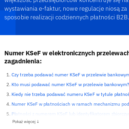
wystawiania e-faktur, nowe regulacje niosą za
sposobie realizacji codziennych płatności B2B
Numer KSeF w elektronicznych przelewac
zagadnienia:
Czy trzeba podawać numer KSeF w przelewie bankowy
Kto musi podawać numer KSeF w przelewie bankowym
Kiedy nie trzeba podawać numeru KSeF w tytule płatno
Numer KSeF w płatnościach w ramach mechanizmu podzi
Płatności z numerem KSeF lub identyfikatorem zbiorczy
Pokaż więcej ↓