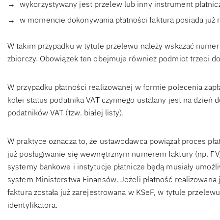
wykorzystywany jest przelew lub inny instrument płatnicz
w momencie dokonywania płatności faktura posiada już 
W takim przypadku w tytule przelewu należy wskazać numer i
zbiorczy. Obowiązek ten obejmuje również podmiot trzeci dok
W przypadku płatności realizowanej w formie polecenia zapł
kolei status podatnika VAT czynnego ustalany jest na dzień 
podatników VAT (tzw. białej listy).
W praktyce oznacza to, że ustawodawca powiązał proces płat
już posługiwanie się wewnętrznym numerem faktury (np. FV
systemy bankowe i instytucje płatnicze będą musiały umoż
system Ministerstwa Finansów. Jeżeli płatność realizowana
faktura została już zarejestrowana w KSeF, w tytule przel
identyfikatora.