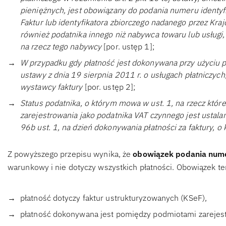
pieniężnych, jest obowiązany do podania numeru identyf
Faktur lub identyfikatora zbiorczego nadanego przez Kra
również podatnika innego niż nabywca towaru lub usługi,
na rzecz tego nabywcy
[por. ustęp 1];
W przypadku gdy płatność jest dokonywana przy użyciu po
ustawy z dnia 19 sierpnia 2011 r. o usługach płatniczyc
wystawcy faktury
[por. ustęp 2];
Status podatnika, o którym mowa w ust. 1, na rzecz któr
zarejestrowania jako podatnika VAT czynnego jest ustal
96b ust. 1, na dzień dokonywania płatności za faktury, 
Z powyższego przepisu wynika, że
obowiązek podania num
warunkowy i nie dotyczy wszystkich płatności. Obowiązek ten
płatność dotyczy faktur ustrukturyzowanych (KSeF),
płatność dokonywana jest pomiędzy podmiotami zarejest