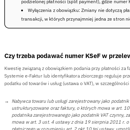
podzielonej płatności (split payment), gdzie numer
Wyłączenia z obowiązku: Zmiany nie dotyczą pła
transakcji, w których przynajmniej jedna ze stron 
Czy trzeba podawać numer KSeF w przel
Kwestię związaną z obowiązkiem podania przy płatności za 
Systemie e-Faktur lub identyfikatora zbiorczego reguluje pr
podatku od towarów i usług (ustawa o VAT), w szczególności
Nabywca towaru lub usługi zarejestrowany jako podatnik 
ustrukturyzowane oraz faktury, o których mowa w art. 106
podatnika zarejestrowanego jako podatnik VAT czynny, 
mowa w art. 3 ust. 4 ustawy z dnia 19 sierpnia 2011 r. o
płatniczego w rozumieniu art. 2 pkt 10 tej ustawy, umożl