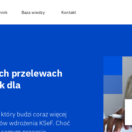
nnik
Baza wiedzy
Kontakt
ch przelewach
k dla
tóry budzi coraz więcej
inów wdrożenia KSeF. Choć
a samym procesie