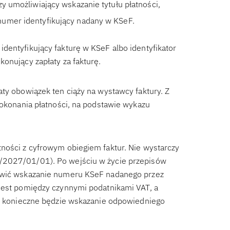
y umożliwiający wskazanie tytułu płatności,
numer identyfikujący nadany w KSeF.
dentyfikujący fakturę w KSeF albo identyfikator
onujący zapłaty za fakturę.
aty obowiązek ten ciąży na wystawcy faktury. Z
dokonania płatności, na podstawie wykazu
ności z cyfrowym obiegiem faktur. Nie wystarczy
/2027/01/01). Po wejściu w życie przepisów
liwić wskazanie numeru KSeF nadanego przez
 jest pomiędzy czynnymi podatnikami VAT, a
ewu konieczne będzie wskazanie odpowiedniego