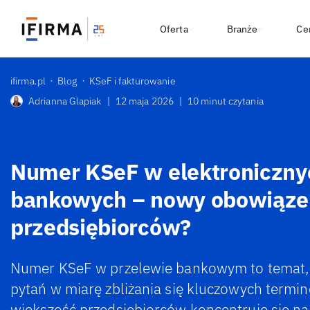
Oferta
Branże
Ce
ifirma.pl
Blog
KSeF i fakturowanie
Adrianna Glapiak
|
12 maja 2026
|
10 minut czytania
Numer KSeF w elektroniczny
bankowych – nowy obowiąze
przedsiębiorców?
Numer KSeF w przelewie bankowym to temat, k
pytań w miarę zbliżania się kluczowych term
większość przedsiębiorców koncentruje się n