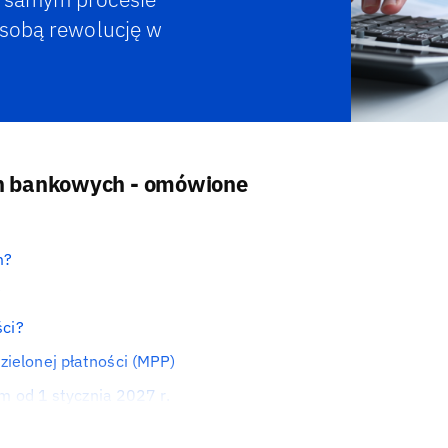
 sobą rewolucję w
.
h bankowych - omówione
m?
?
ści?
elonej płatności (MPP)
m od 1 stycznia 2027 r.