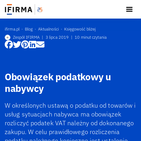
ifirma.pl
Blog
Aktualności
Księgowość bliżej
Zespół IFIRMA
|
3 lipca 2019
|
10 minut czytania
Obowiązek podatkowy u
nabywcy
W określonych ustawą o podatku od towarów i
usług sytuacjach nabywca ma obowiązek
rozliczyć podatek VAT należny od dokonanego
zakupu. W celu prawidłowego rozliczenia
podatku należnego konieczne jest ustalenie