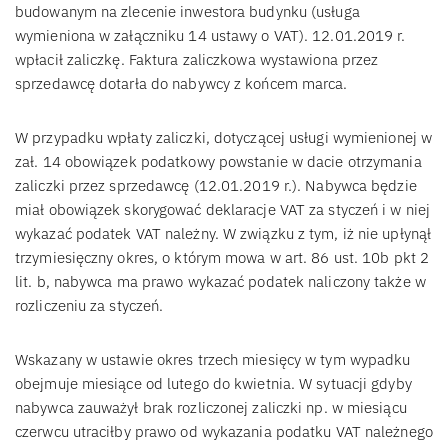
budowanym na zlecenie inwestora budynku (usługa
wymieniona w załączniku 14 ustawy o VAT). 12.01.2019 r.
wpłacił zaliczkę. Faktura zaliczkowa wystawiona przez
sprzedawcę dotarła do nabywcy z końcem marca.
W przypadku wpłaty zaliczki, dotyczącej usługi wymienionej w
zał. 14 obowiązek podatkowy powstanie w dacie otrzymania
zaliczki przez sprzedawcę (12.01.2019 r.). Nabywca będzie
miał obowiązek skorygować deklaracje VAT za styczeń i w niej
wykazać podatek VAT należny. W związku z tym, iż nie upłynął
trzymiesięczny okres, o którym mowa w art. 86 ust. 10b pkt 2
lit. b, nabywca ma prawo wykazać podatek naliczony także w
rozliczeniu za styczeń.
Wskazany w ustawie okres trzech miesięcy w tym wypadku
obejmuje miesiące od lutego do kwietnia. W sytuacji gdyby
nabywca zauważył brak rozliczonej zaliczki np. w miesiącu
czerwcu utraciłby prawo od wykazania podatku VAT należnego