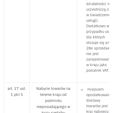
działalności nie
uczestniczą one
w świadczeniu
usługi).
Dodatkowo w
przypadku usłu
dla których
stosuje się art.
28e sprzedawc
nie jest
zarejestrowany
w kraju jako
podatnik VAT.
art. 17 ust.
Nabycie towarów na
miejscem
1 pkt 5
terenie kraju od
opodatkowania
dostawy
podmiotu
towarów jest
nieposiadającego w
kraj nabywcy;
kraju siedziby