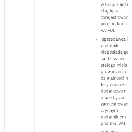
w kraju siedzib
i będąca
zarejestrowana
jako podatnik
VAT-UE,
sprzedawcą jes
podatnik
nieposiadający
siedziby ani
stałego miejsca
prowadzenia
działalności na
terytorium kraju
dodatkowo nie
może być on
zarejestrowan
czynnym
podatnikiem
podatku VAT;
dostawa