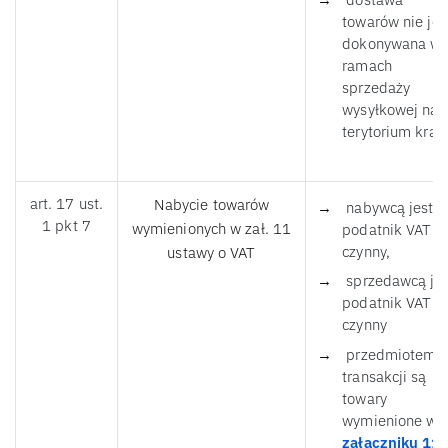
towarów nie jes
dokonywana w
ramach
sprzedaży
wysyłkowej na
terytorium kraju
art. 17 ust.
Nabycie towarów
nabywcą jest
1 pkt 7
wymienionych w zał. 11
podatnik VAT
czynny,
ustawy o VAT
sprzedawcą jes
podatnik VAT
czynny
przedmiotem
transakcji są
towary
wymienione w
załączniku 11