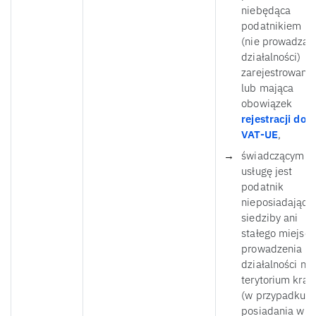
niebędąca
podatnikiem
(nie prowadząc
działalności)
zarejestrowana
lub mająca
obowiązek
rejestracji do
VAT-UE
,
świadczącym
usługę jest
podatnik
nieposiadający
siedziby ani
stałego miejsca
prowadzenia
działalności na
terytorium kraj
(w przypadku
posiadania w