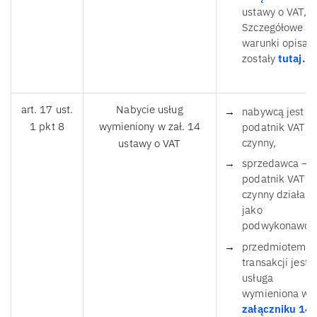
ustawy o VAT,
Szczegółowe
warunki opisan
zostały
tutaj.
art. 17 ust.
Nabycie usług
nabywcą jest
1 pkt 8
wymieniony w zał. 14
podatnik VAT
czynny,
ustawy o VAT
sprzedawca –
podatnik VAT
czynny działa
jako
podwykonawca
przedmiotem
transakcji jest
usługa
wymieniona w
załączniku 14