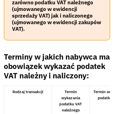
zarówno podatku VAT należnego
(ujmowanego w ewidencji
sprzedaży VAT) jak i naliczonego
(ujmowanego w ewidencji zakupów
VAT).
Terminy w jakich nabywca ma
obowiązek wykazać podatek
VAT należny i naliczony:
Rodzaj transakcji
Termin
Termin odli
wykazania
podatku
podatku VAT
należnego