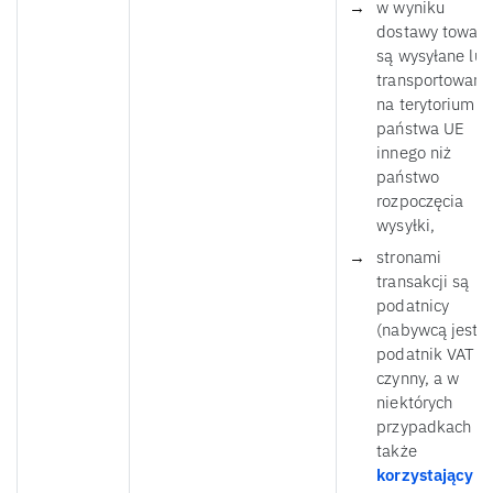
w wyniku
dostawy towary
są wysyłane lub
transportowane
na terytorium
państwa UE
innego niż
państwo
rozpoczęcia
wysyłki,
stronami
transakcji są
podatnicy
(nabywcą jest
podatnik VAT
czynny, a w
niektórych
przypadkach
także
korzystający z