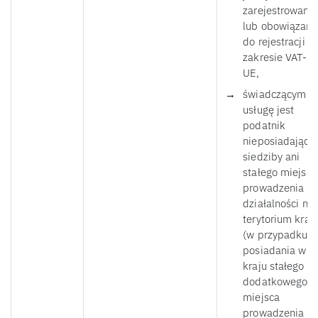
zarejestrowana
lub obowiązana
do rejestracji w
zakresie VAT-
UE,
świadczącym
usługę jest
podatnik
nieposiadający
siedziby ani
stałego miejsca
prowadzenia
działalności na
terytorium kraj
(w przypadku
posiadania w
kraju stałego lu
dodatkowego
miejsca
prowadzenia