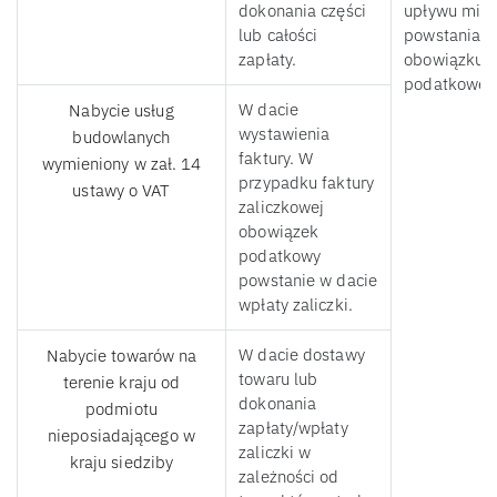
dokonania części
upływu mies
lub całości
powstania
zapłaty.
obowiązku
podatkoweg
W dacie
Nabycie usług
wystawienia
budowlanych
faktury. W
wymieniony w zał. 14
przypadku faktury
ustawy o VAT
zaliczkowej
obowiązek
podatkowy
powstanie w dacie
wpłaty zaliczki.
W dacie dostawy
Nabycie towarów na
towaru lub
terenie kraju od
dokonania
podmiotu
zapłaty/wpłaty
nieposiadającego w
zaliczki w
kraju siedziby
zależności od