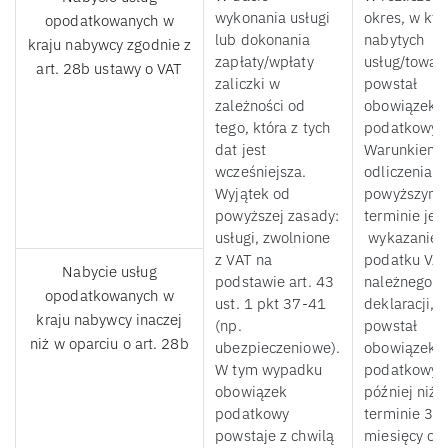
wykonania usługi
okres, w kt
opodatkowanych w
lub dokonania
nabytych
kraju nabywcy zgodnie z
zapłaty/wpłaty
usług/towar
art. 28b ustawy o VAT
zaliczki w
powstał
zależności od
obowiązek
tego, która z tych
podatkowy.
dat jest
Warunkiem
wcześniejsza.
odliczenia w
Wyjątek od
powyższym
powyższej zasady:
terminie jes
usługi, zwolnione
wykazanie
z VAT na
podatku VA
Nabycie usług
podstawie art. 43
należnego w
opodatkowanych w
ust. 1 pkt 37-41
deklaracji, w
kraju nabywcy inaczej
(np.
powstał
niż w oparciu o art. 28b
ubezpieczeniowe).
obowiązek
W tym wypadku
podatkowy, 
obowiązek
później niż 
podatkowy
terminie 3
powstaje z chwilą
miesięcy od