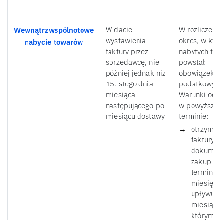
W dacie
W rozliczeni
Wewnątrzwspólnotowe
wystawienia
okres, w kt
nabycie towarów
faktury przez
nabytych to
sprzedawcę, nie
powstał
później jednak niż
obowiązek
15. stego dnia
podatkowy.
miesiąca
Warunki odl
następującego po
w powyższy
miesiącu dostawy.
terminie:
otrzyma
faktury
dokumen
zakup w
terminie
miesięcy
upływu
miesiąca
którym 