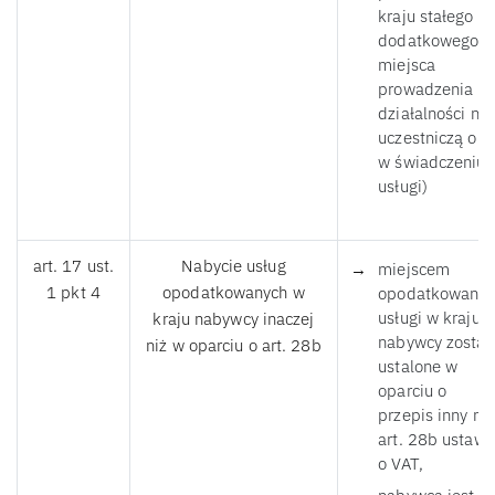
kraju stałego lu
dodatkowego
miejsca
prowadzenia
działalności nie
uczestniczą one
w świadczeniu
usługi)
art. 17 ust.
Nabycie usług
miejscem
1 pkt 4
opodatkowanych w
opodatkowania
usługi w kraju
kraju nabywcy inaczej
nabywcy został
niż w oparciu o art. 28b
ustalone w
oparciu o
przepis inny niż
art. 28b ustawy
o VAT,