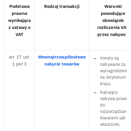
Podstawa
Rodzaj transakcji
Warunki
prawna
powodujące
wynikająca
obowiązek
z ustawy o
rozliczenia VAT
VAT
przez nabywcę
art. 17 ust.
Wewnątrzwspólnotowe
towary są
1 pkt 3
nabycie towarów
nabywane za
wynagrodzenie
na terytorium
kraju,
kupujący
nabywa prawo
do
rozporządzania
towarami jak
właściciel,