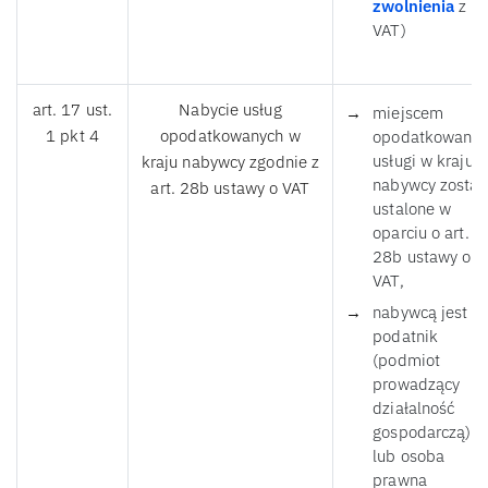
zwolnienia
z
VAT)
art. 17 ust.
Nabycie usług
miejscem
1 pkt 4
opodatkowanych w
opodatkowania
usługi w kraju
kraju nabywcy zgodnie z
nabywcy został
art. 28b ustawy o VAT
ustalone w
oparciu o art.
28b ustawy o
VAT,
nabywcą jest
podatnik
(podmiot
prowadzący
działalność
gospodarczą)
lub osoba
prawna