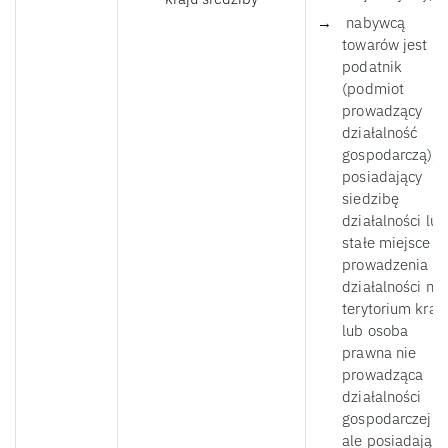
nabywcą
towarów jest
podatnik
(podmiot
prowadzący
działalność
gospodarczą),
posiadający
siedzibę
działalności lub
stałe miejsce
prowadzenia
działalności na
terytorium kraj
lub osoba
prawna nie
prowadząca
działalności
gospodarczej
ale posiadająca