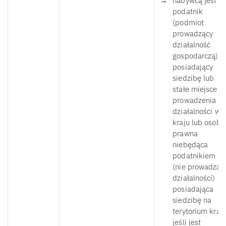
nabywcą jest
podatnik
(podmiot
prowadzący
działalność
gospodarczą)
posiadający
siedzibę lub
stałe miejsce
prowadzenia
działalności w
kraju lub osoba
prawna
niebędąca
podatnikiem
(nie prowadząc
działalności)
posiadająca
siedzibę na
terytorium kraju
jeśli jest