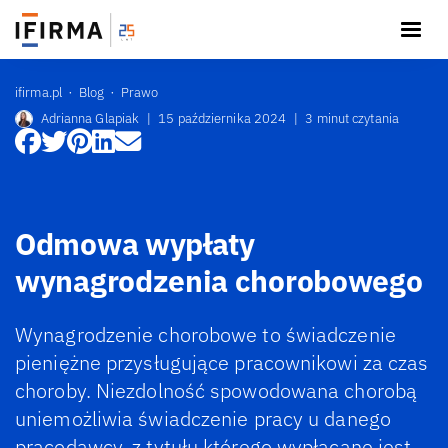
ifirma.pl
Blog
Prawo
Adrianna Glapiak
|
15 października 2024
|
3 minut czytania
Odmowa wypłaty
wynagrodzenia chorobowego
Wynagrodzenie chorobowe to świadczenie
pieniężne przysługujące pracownikowi za czas
choroby. Niezdolność spowodowana chorobą
uniemożliwia świadczenie pracy u danego
pracodawcy, z tytułu którego wypłacane jest