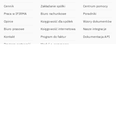
Cennik
Zakładanie spółki
Centrum pomocy
Praca w IFIRMA
Biuro rachunkowe
Poradniki
Opinie
Księgowość dla spółek
Wzory dokumentów
Biuro prasowe
Księgowość internetowa
Nasze integracje
Kontakt
Program do faktur
Dokumentacja API
Program partnerski
Moduł e-commerce
Aplikacja dla NDG
CRM
Aplikacja mobilna
Kontakt
BOK IFIRMA
pon-pt. 9:00 – 20:00
bok@ifirma.pl
71 769 55 15
Biuro Rachunkowe
pon.-pt. 9:00 - 18:00