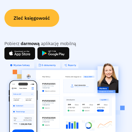
Zleć księgowość
Pobierz
darmową
aplikację mobilną