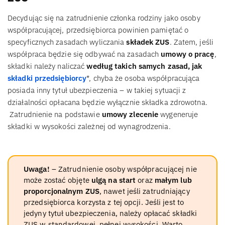
Decydując się na zatrudnienie członka rodziny jako osoby
współpracującej, przedsiębiorca powinien pamiętać o
specyficznych zasadach wyliczania
składek ZUS
. Zatem, jeśli
współpraca będzie się odbywać na zasadach
umowy o pracę
,
składki należy naliczać
według takich samych zasad, jak
składki przedsiębiorcy
*, chyba że osoba współpracująca
posiada inny tytuł ubezpieczenia – w takiej sytuacji z
działalności opłacana będzie wyłącznie składka zdrowotna.
Zatrudnienie na podstawie
umowy zlecenie
wygeneruje
składki w wysokości zależnej od wynagrodzenia.
Uwaga!
– Zatrudnienie osoby współpracującej nie
może zostać objęte
ulgą na start
oraz
małym lub
proporcjonalnym ZUS
, nawet jeśli zatrudniający
przedsiębiorca korzysta z tej opcji. Jeśli jest to
jedyny tytuł ubezpieczenia, należy opłacać składki
ZUS w standardowej, pełnej wysokości. Warto