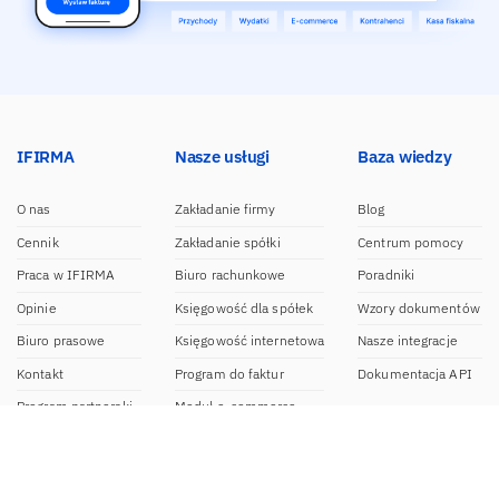
IFIRMA
Nasze usługi
Baza wiedzy
O nas
Zakładanie firmy
Blog
Cennik
Zakładanie spółki
Centrum pomocy
Praca w IFIRMA
Biuro rachunkowe
Poradniki
Opinie
Księgowość dla spółek
Wzory dokumentów
Biuro prasowe
Księgowość internetowa
Nasze integracje
Kontakt
Program do faktur
Dokumentacja API
Program partnerski
Moduł e-commerce
Aplikacja dla NDG
CRM