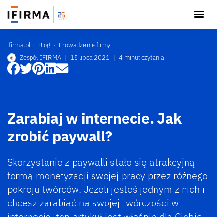
ifirma.pl
Blog
Prowadzenie firmy
Zespół IFIRMA
|
15 lipca 2021
|
4 minut czytania
Zarabiaj w internecie. Jak
zrobić paywall?
Skorzystanie z paywalli stało się atrakcyjną
formą monetyzacji swojej pracy przez różnego
pokroju twórców. Jeżeli jesteś jednym z nich i
chcesz zarabiać na swojej twórczości w
internecie, ten artykuł jest właśnie dla Ciebie.