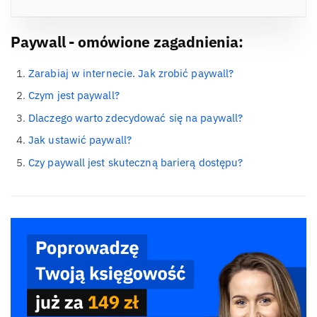
Paywall - omówione zagadnienia:
Zarabiaj w internecie. Jak zrobić paywall?
Czym jest paywall?
Dlaczego warto zdecydować się na paywall?
Jak ustawić paywall?
Czy paywall jest skuteczną barierą dostępu?