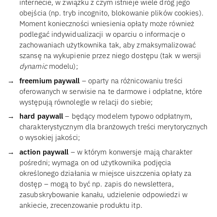
internecie, w związku z czym istnieje wiele dróg jego
obejścia (np. tryb incognito, blokowanie plików cookies).
Moment konieczności wniesienia opłaty może również
podlegać indywidualizacji w oparciu o informacje o
zachowaniach użytkownika tak, aby zmaksymalizować
szansę na wykupienie przez niego dostępu (tak w wersji
dynamic
modelu);
freemium paywall
– oparty na różnicowaniu treści
oferowanych w serwisie na te darmowe i odpłatne, które
występują równolegle w relacji do siebie;
hard paywall
– będący modelem typowo odpłatnym,
charakterystycznym dla branżowych treści merytorycznych
o wysokiej jakości;
action paywall
– w którym konwersje mają charakter
pośredni; wymaga on od użytkownika podjęcia
określonego działania w miejsce uiszczenia opłaty za
dostęp – mogą to być np. zapis do newslettera,
zasubskrybowanie kanału, udzielenie odpowiedzi w
ankiecie, zrecenzowanie produktu itp.