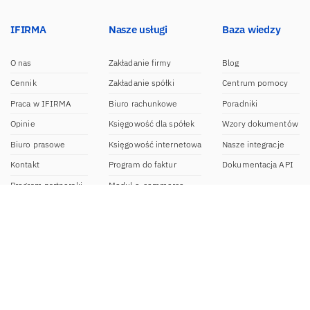
IFIRMA
Nasze usługi
Baza wiedzy
O nas
Zakładanie firmy
Blog
Cennik
Zakładanie spółki
Centrum pomocy
Praca w IFIRMA
Biuro rachunkowe
Poradniki
Opinie
Księgowość dla spółek
Wzory dokumentów
Biuro prasowe
Księgowość internetowa
Nasze integracje
Kontakt
Program do faktur
Dokumentacja API
Program partnerski
Moduł e-commerce
Aplikacja dla NDG
CRM
Aplikacja mobilna
Kontakt
BOK IFIRMA
pon-pt. 9:00 – 20:00