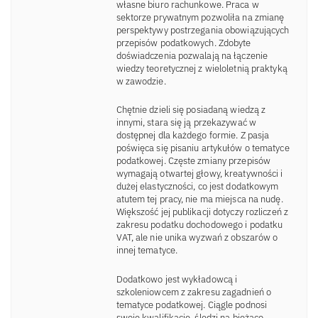
własne biuro rachunkowe. Praca w
sektorze prywatnym pozwoliła na zmianę
perspektywy postrzegania obowiązujących
przepisów podatkowych. Zdobyte
doświadczenia pozwalają na łączenie
wiedzy teoretycznej z wieloletnią praktyką
w zawodzie.
Chętnie dzieli się posiadaną wiedzą z
innymi, stara się ją przekazywać w
dostępnej dla każdego formie. Z pasja
poświęca się pisaniu artykułów o tematyce
podatkowej. Częste zmiany przepisów
wymagają otwartej głowy, kreatywności i
dużej elastyczności, co jest dodatkowym
atutem tej pracy, nie ma miejsca na nudę.
Większość jej publikacji dotyczy rozliczeń z
zakresu podatku dochodowego i podatku
VAT, ale nie unika wyzwań z obszarów o
innej tematyce.
Dodatkowo jest wykładowcą i
szkoleniowcem z zakresu zagadnień o
tematyce podatkowej. Ciągle podnosi
swoje kwalifikacje, śledzi na bieżąco