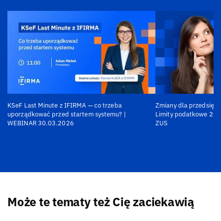
KSeF Last Minute z IFIRMA — co trzeba
Zmiany dla przedsiębi
uporządkować przed startem systemu? |
Limity podatkowe 202
WEBINAR 30.03.2026
ZUS
Może te tematy też Cię zaciekawią