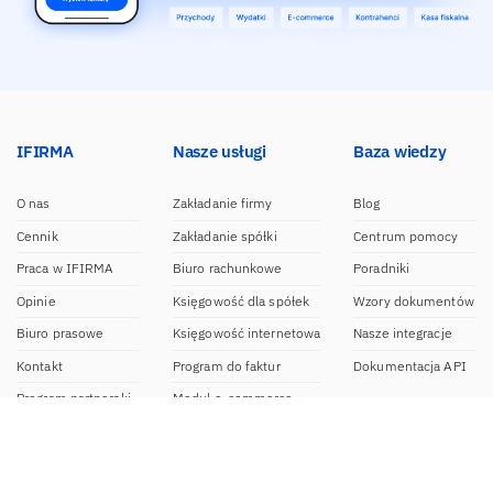
IFIRMA
Nasze usługi
Baza wiedzy
O nas
Zakładanie firmy
Blog
Cennik
Zakładanie spółki
Centrum pomocy
Praca w IFIRMA
Biuro rachunkowe
Poradniki
Opinie
Księgowość dla spółek
Wzory dokumentów
Biuro prasowe
Księgowość internetowa
Nasze integracje
Kontakt
Program do faktur
Dokumentacja API
Program partnerski
Moduł e-commerce
Aplikacja dla NDG
CRM