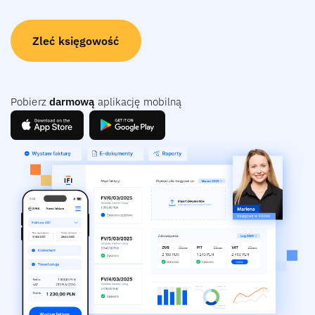
Zleć księgowość
Pobierz
darmową
aplikację mobilną