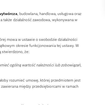
wytwórcza
, budowlana, handlowa, usługowa oraz
, a także działalność zawodowa, wykonywana w
tórej mowa w ustawie o swobodzie działalności
zątkowym okresie funkcjonowania tej ustawy. W
ą stwierdzono, że:
umieć ogólną wartość należności lub zobowiązań,
eżałoby rozumieć umowę, której przedmiotem jest
t zawierana między przedsiębiorcami w ramach