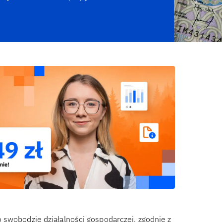
 swobodzie działalności gospodarczej, zgodnie z