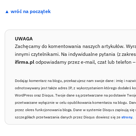
▲ wróć na początek
UWAGA
Zachęcamy do komentowania naszych artykułów. Wyraź 
innymi czytelnikami. Na indywidualne pytania (z zakre
ifirma.pl
odpowiadamy przez e-mail, czat lub telefon 
Dodając komentarz na blogu, przekazujesz nam swoje dane: imię i nazwi
odnotowywany jest także adres IP, z wykorzystaniem którego dodałeś k
WordPress oraz Disqus. Twoje dane są przetwarzane na podstawie Twoje
przetwarzane wyłącznie w celu opublikowania komentarza na blogu. Da
przez okres funkcjonowania bloga. Dane w systemie Disqus zapisują się
szczegółach przetwarzania danych przez Disqus dowiesz się ze
strony
.