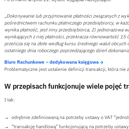
„Dokonywanie lub przyjmowanie płatności związanych z wyk
pośrednictwem rachunku płatniczego przedsiębiorcy, w każdy
wynika płatność, jest inny przedsiębiorca, 2) jednorazowa wa
wynikających z niej płatności, przekracza równowartość 15 
przelicza się na złote według kursu średniego walut obcych
ostatniego dnia roboczego poprzedzającego dzień dokonania 
Biuro Rachunkowe – dedykowana księgowa
Problematyczne jest ustalenie definicji transakcji, która nie
W przepisach funkcjonuje wiele pojęć tr
I tak:
odrębnie zdefiniowaną na potrzeby ustawy o VAT “jednoli
“transakcję handlową” funkcjonującą na potrzeby ustawy