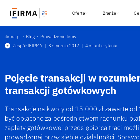
Oferta
Branże
Ce
ifirma.pl
Blog
Prowadzenie firmy
Zespół IFIRMA
|
3 stycznia 2017
|
4 minut czytania
Pojęcie transakcji w rozumien
transakcji gotówkowych
Transakcje na kwoty od 15 000 zł zawarte od 
być opłacone za pośrednictwem rachunku płat
zapłaty gotówkowej przedsiębiorca traci możli
prowadzonej przez siebie działalności. Sprawd