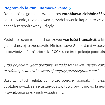
Program do faktur – Darmowe konto
Działalnością gospodarczą jest zaś
zarobkowa działalność 
poszukiwanie, rozpoznawanie, wydobywanie kopalin ze złóż
sposób zorganizowany i ciągły.
Podobne rozumienie jednorazowej
wartości transakcji
, o k
gospodarczej, przedstawiło Ministerstwo Gospodarki w poc
odpowiedzi z 4 października 2004 r. na interpelację poselsk
„Pod pojęciem „jednorazowa wartość transakcji” należy roz
określoną w umowie zawartej między przedsiębiorcami.”
Bazując na tych regulacjach, przez pojęcie „transakcji” nal
odpłatne świadczenie usług/dostaw towarów i umowa ta jes
prowadzonej przez nich współpracy.