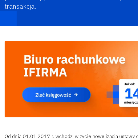
transakcja.
Od dnia 01.01.2017 r. wchodzi w życie nowelizacja ustawy o