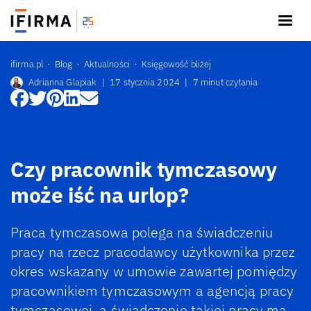
ifirma.pl
Blog
Aktualności
Księgowość bliżej
Adrianna Glapiak
|
17 stycznia 2024
|
7 minut czytania
Czy pracownik tymczasowy
może iść na urlop?
Praca tymczasowa polega na świadczeniu
pracy na rzecz pracodawcy użytkownika przez
okres wskazany w umowie zawartej pomiędzy
pracownikiem tymczasowym a agencją pracy
tymczasowej, a świadczenie takiej pracy ma