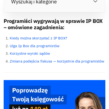
Wyszukaj i kategorie
Programiści wygrywają w sprawie IP BOX
– omówione zagadnienia:
Kiedy można skorzystać z IP BOX?
Ulga Ip Box dla programistów
Korzystne wyroki sądów
Zmiana podejścia fiskusa — korzystnie dla programistów