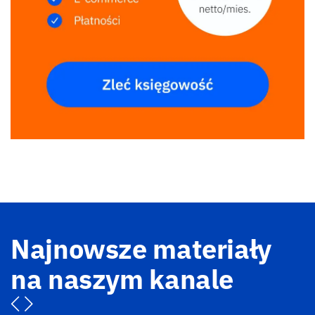
Najnowsze materiały
na naszym kanale