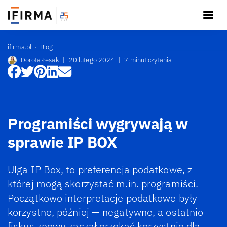
ifirma.pl
Blog
Dorota Łesak
|
20 lutego 2024
|
7 minut czytania
Programiści wygrywają w
sprawie IP BOX
Ulga IP Box, to preferencja podatkowe, z
której mogą skorzystać m.in. programiści.
Początkowo interpretacje podatkowe były
korzystne, później — negatywne, a ostatnio
fiskus znowu zaczął orzekać korzystnie dla