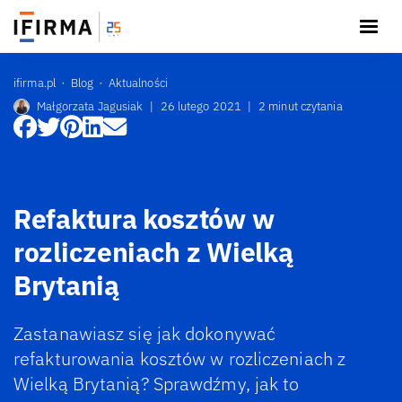
ifirma.pl
Blog
Aktualności
Małgorzata Jagusiak
|
26 lutego 2021
|
2 minut czytania
Refaktura kosztów w
rozliczeniach z Wielką
Brytanią
Zastanawiasz się jak dokonywać
refakturowania kosztów w rozliczeniach z
Wielką Brytanią? Sprawdźmy, jak to