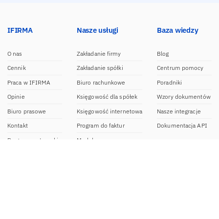
IFIRMA
Nasze usługi
Baza wiedzy
O nas
Zakładanie firmy
Blog
Cennik
Zakładanie spółki
Centrum pomocy
Praca w IFIRMA
Biuro rachunkowe
Poradniki
Opinie
Księgowość dla spółek
Wzory dokumentów
Biuro prasowe
Księgowość internetowa
Nasze integracje
Kontakt
Program do faktur
Dokumentacja API
Program partnerski
Moduł e-commerce
Aplikacja dla NDG
CRM
Aplikacja mobilna
Kontakt
BOK IFIRMA