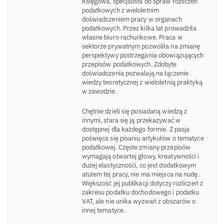
Księgowa, specjalista do spraw rozliczeń
podatkowych z wieloletnim
doświadczeniem pracy w organach
podatkowych. Przez kilka lat prowadziła
własne biuro rachunkowe. Praca w
sektorze prywatnym pozwoliła na zmianę
perspektywy postrzegania obowiązujących
przepisów podatkowych. Zdobyte
doświadczenia pozwalają na łączenie
wiedzy teoretycznej z wieloletnią praktyką
w zawodzie.
Chętnie dzieli się posiadaną wiedzą z
innymi, stara się ją przekazywać w
dostępnej dla każdego formie. Z pasja
poświęca się pisaniu artykułów o tematyce
podatkowej. Częste zmiany przepisów
wymagają otwartej głowy, kreatywności i
dużej elastyczności, co jest dodatkowym
atutem tej pracy, nie ma miejsca na nudę.
Większość jej publikacji dotyczy rozliczeń z
zakresu podatku dochodowego i podatku
VAT, ale nie unika wyzwań z obszarów o
innej tematyce.