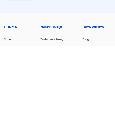
IFIRMA
Nasze usługi
Baza wiedzy
O nas
Zakładanie firmy
Blog
Cennik
Zakładanie spółki
Centrum pomocy
Praca w IFIRMA
Biuro rachunkowe
Poradniki
Opinie
Księgowość dla spółek
Wzory dokumentów
Biuro prasowe
Księgowość internetowa
Nasze integracje
Kontakt
Program do faktur
Dokumentacja API
Program partnerski
Moduł e-commerce
Aplikacja dla NDG
CRM
Aplikacja mobilna
Kontakt