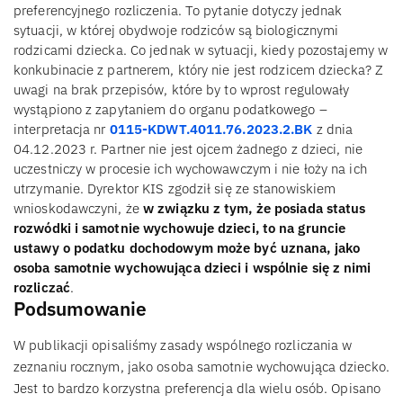
preferencyjnego rozliczenia. To pytanie dotyczy jednak
sytuacji, w której obydwoje rodziców są biologicznymi
rodzicami dziecka. Co jednak w sytuacji, kiedy pozostajemy w
konkubinacie z partnerem, który nie jest rodzicem dziecka? Z
uwagi na brak przepisów, które by to wprost regulowały
wystąpiono z zapytaniem do organu podatkowego –
interpretacja nr
0115-KDWT.4011.76.2023.2.BK
z dnia
04.12.2023 r. Partner nie jest ojcem żadnego z dzieci, nie
uczestniczy w procesie ich wychowawczym i nie łoży na ich
utrzymanie. Dyrektor KIS zgodził się ze stanowiskiem
wnioskodawczyni, że
w związku z tym, że posiada status
rozwódki i samotnie wychowuje dzieci, to na gruncie
ustawy o podatku dochodowym może być uznana, jako
osoba samotnie wychowująca dzieci i wspólnie się z nimi
rozliczać
.
Podsumowanie
W publikacji opisaliśmy zasady wspólnego rozliczania w
zeznaniu rocznym, jako osoba samotnie wychowująca dziecko.
Jest to bardzo korzystna preferencja dla wielu osób. Opisano