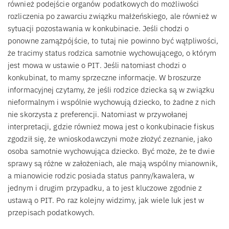
również podejście organów podatkowych do możliwości
rozliczenia po zawarciu związku małżeńskiego, ale również w
sytuacji pozostawania w konkubinacie. Jeśli chodzi o
ponowne zamążpójście, to tutaj nie powinno być wątpliwości,
że tracimy status rodzica samotnie wychowującego, o którym
jest mowa w ustawie o PIT. Jeśli natomiast chodzi o
konkubinat, to mamy sprzeczne informacje. W broszurze
informacyjnej czytamy, że jeśli rodzice dziecka są w związku
nieformalnym i wspólnie wychowują dziecko, to żadne z nich
nie skorzysta z preferencji. Natomiast w przywołanej
interpretacji, gdzie również mowa jest o konkubinacie fiskus
zgodził się, że wnioskodawczyni może złożyć zeznanie, jako
osoba samotnie wychowująca dziecko. Być może, że te dwie
sprawy są różne w założeniach, ale mają wspólny mianownik,
a mianowicie rodzic posiada status panny/kawalera, w
jednym i drugim przypadku, a to jest kluczowe zgodnie z
ustawą o PIT. Po raz kolejny widzimy, jak wiele luk jest w
przepisach podatkowych.