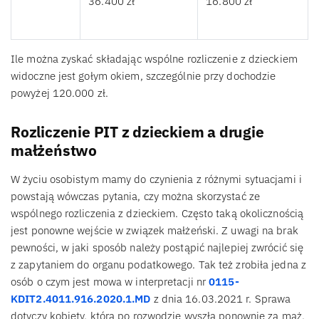
36.400 zł
16.800 zł
Ile można zyskać składając wspólne rozliczenie z dzieckiem
widoczne jest gołym okiem, szczególnie przy dochodzie
powyżej 120.000 zł.
Rozliczenie PIT z dzieckiem a drugie
małżeństwo
W życiu osobistym mamy do czynienia z różnymi sytuacjami i
powstają wówczas pytania, czy można skorzystać ze
wspólnego rozliczenia z dzieckiem. Często taką okolicznością
jest ponowne wejście w związek małżeński. Z uwagi na brak
pewności, w jaki sposób należy postąpić najlepiej zwrócić się
z zapytaniem do organu podatkowego. Tak też zrobiła jedna z
osób o czym jest mowa w interpretacji nr
0115-
KDIT2.4011.916.2020.1.MD
z dnia 16.03.2021 r. Sprawa
dotyczy kobiety, która po rozwodzie wyszła ponownie za mąż,