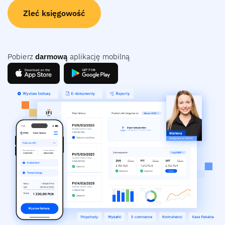
Zleć księgowość
Pobierz
darmową
aplikację mobilną