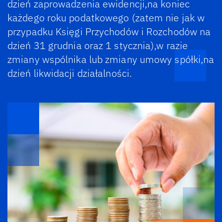
dzień zaprowadzenia ewidencji,na koniec
każdego roku podatkowego (zatem nie jak w
przypadku Księgi Przychodów i Rozchodów na
dzień 31 grudnia oraz 1 stycznia),w razie
zmiany wspólnika lub zmiany umowy spółki,na
dzień likwidacji działalności.