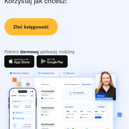
Korzystaj jak chcesz!
Zleć księgowość
Pobierz
darmową
aplikację mobilną