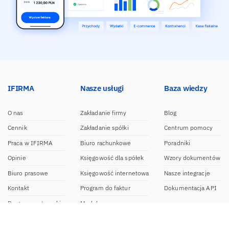
IFIRMA
Nasze usługi
Baza wiedzy
O nas
Zakładanie firmy
Blog
Cennik
Zakładanie spółki
Centrum pomocy
Praca w IFIRMA
Biuro rachunkowe
Poradniki
Opinie
Księgowość dla spółek
Wzory dokumentów
Biuro prasowe
Księgowość internetowa
Nasze integracje
Kontakt
Program do faktur
Dokumentacja API
Program partnerski
Moduł e-commerce
Aplikacja dla NDG