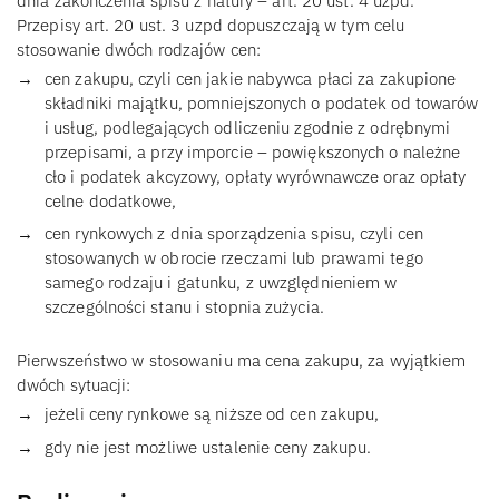
dnia zakończenia spisu z natury – art. 20 ust. 4 uzpd.
Przepisy art. 20 ust. 3 uzpd dopuszczają w tym celu
stosowanie dwóch rodzajów cen:
cen zakupu, czyli cen jakie nabywca płaci za zakupione
składniki majątku, pomniejszonych o podatek od towarów
i usług, podlegających odliczeniu zgodnie z odrębnymi
przepisami, a przy imporcie – powiększonych o należne
cło i podatek akcyzowy, opłaty wyrównawcze oraz opłaty
celne dodatkowe,
cen rynkowych z dnia sporządzenia spisu, czyli cen
stosowanych w obrocie rzeczami lub prawami tego
samego rodzaju i gatunku, z uwzględnieniem w
szczególności stanu i stopnia zużycia.
Pierwszeństwo w stosowaniu ma cena zakupu, za wyjątkiem
dwóch sytuacji:
jeżeli ceny rynkowe są niższe od cen zakupu,
gdy nie jest możliwe ustalenie ceny zakupu.