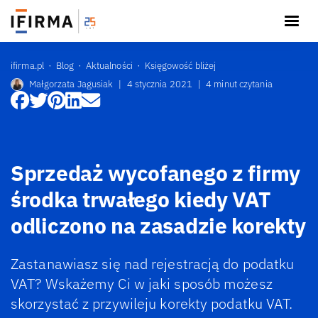
ifirma.pl
Blog
Aktualności
Księgowość bliżej
Małgorzata Jagusiak
|
4 stycznia 2021
|
4 minut czytania
Sprzedaż wycofanego z firmy
środka trwałego kiedy VAT
odliczono na zasadzie korekty
Zastanawiasz się nad rejestracją do podatku
VAT? Wskażemy Ci w jaki sposób możesz
skorzystać z przywileju korekty podatku VAT.