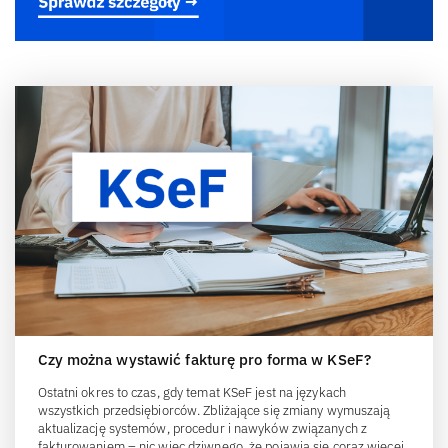
Czy można wystawić fakturę pro forma w KSeF?
Ostatni okres to czas, gdy temat KSeF jest na językach
wszystkich przedsiębiorców. Zbliżające się zmiany wymuszają
aktualizację systemów, procedur i nawyków związanych z
fakturowaniem – nic więc dziwnego, że pojawia się coraz więcej