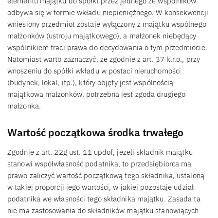
elementu majątku do spółki przez jednego ze wspólników
odbywa się w formie wkładu niepieniężnego. W konsekwencji
wniesiony przedmiot zostaje wyłączony z majątku wspólnego
małżonków (ustroju majątkowego), a małżonek niebędący
wspólnikiem traci prawa do decydowania o tym przedmiocie.
Natomiast warto zaznaczyć, że zgodnie z art. 37 k.r.o., przy
wnoszeniu do spółki wkładu w postaci nieruchomości
(budynek, lokal, itp.), który objęty jest wspólnością
majątkowa małżonków, potrzebna jest zgoda drugiego
małżonka.
Wartość początkowa środka trwałego
Zgodnie z art. 22g ust. 11 updof, jeżeli składnik majątku
stanowi współwłasność podatnika, to przedsiębiorca ma
prawo zaliczyć wartość początkową tego składnika, ustaloną
w takiej proporcji jego wartości, w jakiej pozostaje udział
podatnika we własności tego składnika majątku. Zasada ta
nie ma zastosowania do składników majątku stanowiących