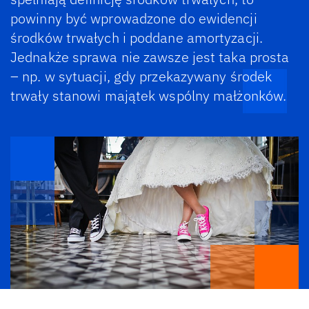
powinny być wprowadzone do ewidencji
środków trwałych i poddane amortyzacji.
Jednakże sprawa nie zawsze jest taka prosta
– np. w sytuacji, gdy przekazywany środek
trwały stanowi majątek wspólny małżonków.