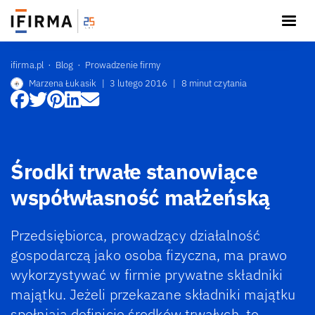
ifirma.pl
Blog
Prowadzenie firmy
Marzena Łukasik
|
3 lutego 2016
|
8 minut czytania
Środki trwałe stanowiące
współwłasność małżeńską
Przedsiębiorca, prowadzący działalność
gospodarczą jako osoba fizyczna, ma prawo
wykorzystywać w firmie prywatne składniki
majątku. Jeżeli przekazane składniki majątku
spełniają definicję środków trwałych, to