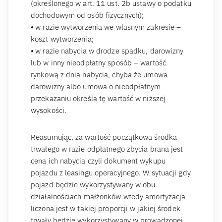
(określonego w art. 11 ust. 2b ustawy o podatku
dochodowym od osób fizycznych);
⦁ w razie wytworzenia we własnym zakresie –
koszt wytworzenia;
⦁ w razie nabycia w drodze spadku, darowizny
lub w inny nieodpłatny sposób – wartość
rynkową z dnia nabycia, chyba że umowa
darowizny albo umowa o nieodpłatnym
przekazaniu określa tę wartość w niższej
wysokości.
Reasumując, za wartość początkowa środka
trwałego w razie odpłatnego zbycia brana jest
cena ich nabycia czyli dokument wykupu
pojazdu z leasingu operacyjnego. W sytuacji gdy
pojazd będzie wykorzystywany w obu
działalnościach małżonków wtedy amortyzacja
liczona jest w takiej proporcji w jakiej środek
trwały będzie wykorzystywany w prowadzonej