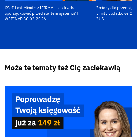
KSeF Last Minute z IFIRMA — co trzeba
Zmiany dla przedsiębi
uporządkować przed startem systemu? |
Limity podatkowe 202
WEBINAR 30.03.2026
ZUS
Może te tematy też Cię zaciekawią