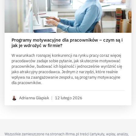
Kredyt obrotowy dla firm – czym jest i kiedy się go
zaciąga?
Zdarzają się sytuacje, gdy bieżące wydatki przewyższają wpływy,
na przykład przy opłacaniu faktur czy wynagrodzeń. Podobnie
przedsiębiorcy mogą potrzebować dodatkowych środków, gdy
planują rozwój firmy, np. budowę nowych obiektów, zakup lokali,
maszyn czy wyposażenia. W takich przypadkach wsparciem