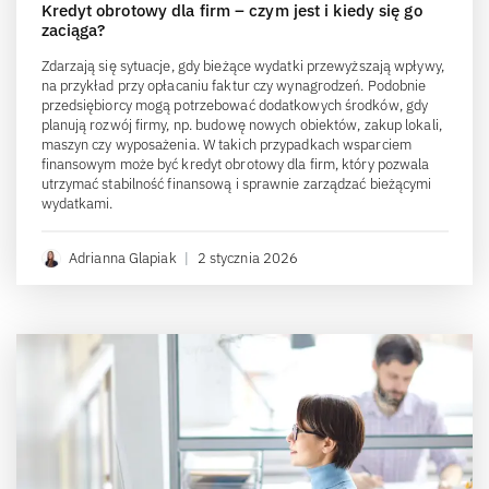
Umowa użyczenia – jakie ma skutki podatkowe w PIT
i VAT?
Zawarłeś umowę użyczenia i zastanawiasz się, jakie to ma skutki
w PIT i VAT? W takim razie koniecznie przeczytaj dzisiejszy
artykuł.
Małgorzata Jagusiak
|
30 czerwca 2026