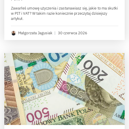
Czy rejestracja do VAT w Polsce będzie wymuszała
wystawianie i odbieranie faktur w KSeF?
Czy rejestracja do VAT oznacza obowiązek korzystania z KSeF?
To pytanie coraz częściej pojawia się wśród przedsiębiorców
planujących rozpoczęcie działalności lub przejście na VAT w
szczególności w kontekście nadchodzących zmian od 2026 roku
i zapowiedzi obowiązkowego e-fakturowania.
Adrianna Glapiak
|
22 grudnia 2025