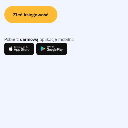
jak je wdrożyć w firmie?
W warunkach rosnącej konkurencji na rynku pracy coraz więcej
pracodawców zadaje sobie pytanie, jak skutecznie motywować
pracowników, budować ich lojalność i jednocześnie wyróżnić się
jako atrakcyjny pracodawca. Jednym z narzędzi, które realnie
wpływa na zaangażowanie zespołu, są programy motywacyjne
dla pracowników.
Adrianna Glapiak
|
12 lutego 2026