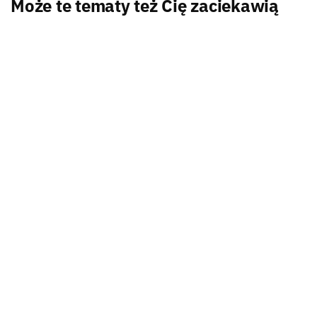
Najnowsze materiały
na naszym kanale