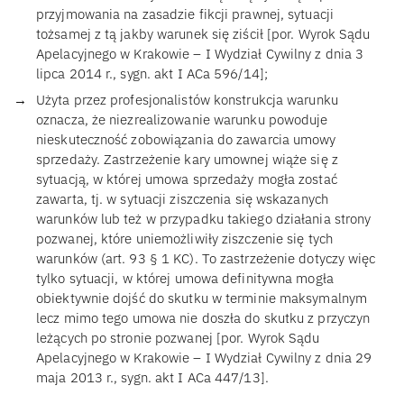
przyjmowania na zasadzie fikcji prawnej, sytuacji
tożsamej z tą jakby warunek się ziścił [por. Wyrok Sądu
Apelacyjnego w Krakowie – I Wydział Cywilny z dnia 3
lipca 2014 r., sygn. akt I ACa 596/14];
Użyta przez profesjonalistów konstrukcja warunku
oznacza, że niezrealizowanie warunku powoduje
nieskuteczność zobowiązania do zawarcia umowy
sprzedaży. Zastrzeżenie kary umownej wiąże się z
sytuacją, w której umowa sprzedaży mogła zostać
zawarta, tj. w sytuacji ziszczenia się wskazanych
warunków lub też w przypadku takiego działania strony
pozwanej, które uniemożliwiły ziszczenie się tych
warunków (art. 93 § 1 KC). To zastrzeżenie dotyczy więc
tylko sytuacji, w której umowa definitywna mogła
obiektywnie dojść do skutku w terminie maksymalnym
lecz mimo tego umowa nie doszła do skutku z przyczyn
leżących po stronie pozwanej [por. Wyrok Sądu
Apelacyjnego w Krakowie – I Wydział Cywilny z dnia 29
maja 2013 r., sygn. akt I ACa 447/13].