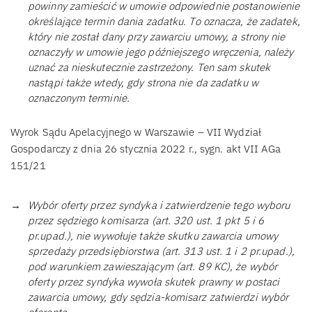
powinny zamieścić w umowie odpowiednie postanowienie
określające termin dania zadatku. To oznacza, że zadatek,
który nie został dany przy zawarciu umowy, a strony nie
oznaczyły w umowie jego późniejszego wręczenia, należy
uznać za nieskutecznie zastrzeżony. Ten sam skutek
nastąpi także wtedy, gdy strona nie da zadatku w
oznaczonym terminie.
Wyrok Sądu Apelacyjnego w Warszawie – VII Wydział
Gospodarczy z dnia 26 stycznia 2022 r., sygn. akt VII AGa
151/21
Wybór oferty przez syndyka i zatwierdzenie tego wyboru
przez sędziego komisarza (art. 320 ust. 1 pkt 5 i 6
pr.upad.), nie wywołuje także skutku zawarcia umowy
sprzedaży przedsiębiorstwa (art. 313 ust. 1 i 2 pr.upad.),
pod warunkiem zawieszającym (art. 89 KC), że wybór
oferty przez syndyka wywoła skutek prawny w postaci
zawarcia umowy, gdy sędzia-komisarz zatwierdzi wybór