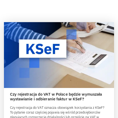
KSeF Last Minute z IFIRMA — co trzeba
Zmiany dla przedsiębi
uporządkować przed startem systemu? |
Limity podatkowe 202
WEBINAR 30.03.2026
ZUS
Może te tematy też Cię zaciekawią