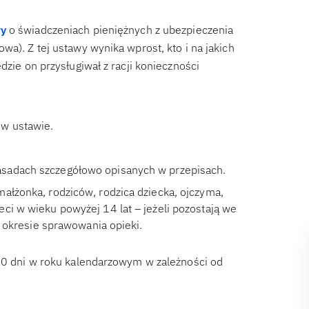
wy
o świadczeniach pieniężnych z ubezpieczenia
wa). Z tej ustawy wynika wprost, kto i na jakich
dzie on przysługiwał z racji konieczności
 w ustawie.
asadach szczegółowo opisanych w przepisach.
ałżonka, rodziców, rodzica dziecka, ojczyma,
ci w wieku powyżej 14 lat – jeżeli pozostają we
kresie sprawowania opieki.
 60 dni w roku kalendarzowym w zależności od