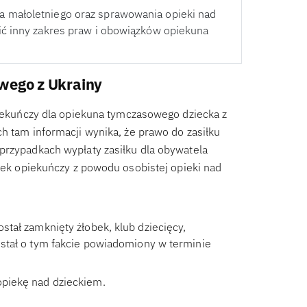
 małoletniego oraz sprawowania opieki nad
ić inny zakres praw i obowiązków opiekuna
wego z Ukrainy
opiekuńczy dla opiekuna tymczasowego dziecka z
h tam informacji wynika, że prawo do zasiłku
przypadkach wypłaty zasiłku dla obywatela
iłek opiekuńczy z powodu osobistej opieki nad
stał zamknięty żłobek, klub dziecięcy,
został o tym fakcie powiadomiony w terminie
opiekę nad dzieckiem.