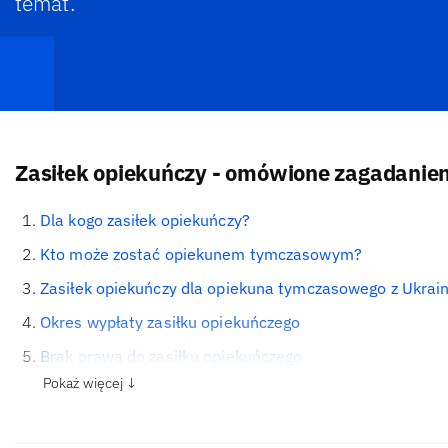
temat.
Zasiłek opiekuńczy - omówione zagadanien
Dla kogo zasiłek opiekuńczy?
Kto może zostać opiekunem tymczasowym?
Zasiłek opiekuńczy dla opiekuna tymczasowego z Ukrai
Okres wypłaty zasiłku opiekuńczego
Brak prawa do zasiłku opiekuńczego
Pokaż więcej ↓