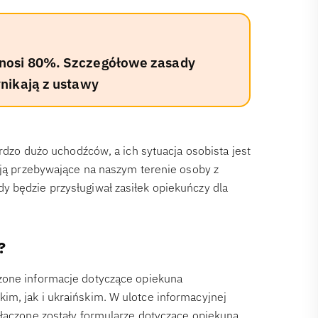
nosi 80%. Szczegółowe zasady
nikają z ustawy
ardzo dużo uchodźców, a ich sytuacja osobista jest
ają przebywające na naszym terenie osoby z
y będzie przysługiwał zasiłek opiekuńczy dla
?
zone informacje dotyczące opiekuna
m, jak i ukraińskim. W ulotce informacyjnej
ałączone zostały formularze dotyczące opiekuna