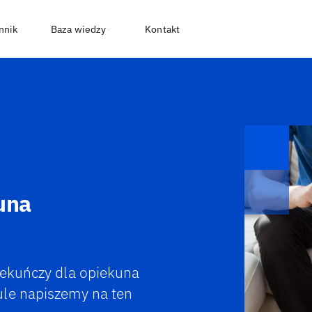
nnik
Baza wiedzy
Kontakt
una
iekuńczy dla opiekuna
ule napiszemy na ten