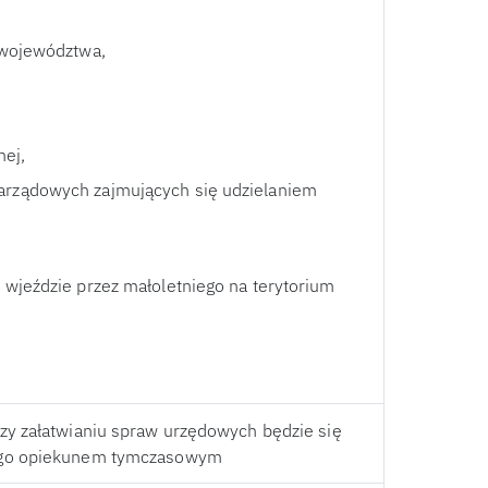
k województwa,
nej,
zarządowych zajmujących się udzielaniem
o wjeździe przez małoletniego na terytorium
zy załatwianiu spraw urzędowych będzie się
u go opiekunem tymczasowym