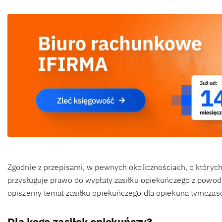
Zgodnie z przepisami, w pewnych okolicznościach, o któryc
przysługuje prawo do wypłaty zasiłku opiekuńczego z powodu
opiszemy temat zasiłku opiekuńczego dla opiekuna tymczas
Dla kogo zasiłek opiekuńczy?