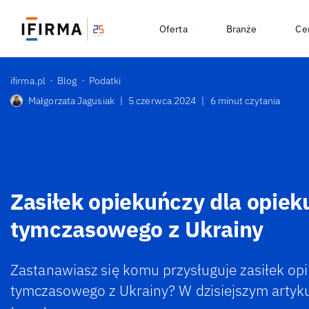
Oferta
Branże
Ce
ifirma.pl
Blog
Podatki
Małgorzata Jagusiak
|
5 czerwca 2024
|
6 minut czytania
Zasiłek opiekuńczy dla opiek
tymczasowego z Ukrainy
Zastanawiasz się komu przysługuje zasiłek op
tymczasowego z Ukrainy? W dzisiejszym artyk