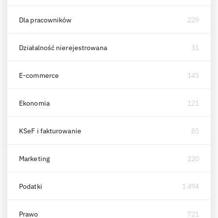
Dla pracowników
229
Działalność nierejestrowana
31
E-commerce
145
Ekonomia
121
KSeF i fakturowanie
85
Marketing
220
Podatki
1 494
Prawo
721