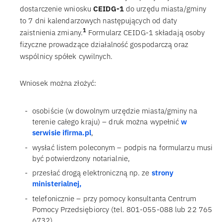
dostarczenie wniosku
CEIDG-1
do urzędu miasta/gminy
to 7 dni kalendarzowych następujących od daty
1
zaistnienia zmiany.
Formularz CEIDG-1 składają osoby
fizyczne prowadzące działalność gospodarczą oraz
wspólnicy spółek cywilnych.
Wniosek można złożyć:
osobiście (w dowolnym urzędzie miasta/gminy na
terenie całego kraju) – druk można wypełnić
w
serwisie ifirma.pl
,
wysłać listem poleconym – podpis na formularzu musi
być potwierdzony notarialnie,
przesłać drogą elektroniczną np. ze
strony
ministerialnej,
telefonicznie – przy pomocy konsultanta Centrum
Pomocy Przedsiębiorcy (tel. 801-055-088 lub 22 765
6732),