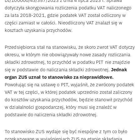
DI/100000/43/357/2023 z dnia 4 lipca 2023 r. Sprawa
dotyczyła skorygowania rozliczenia podatku VAT naliczonego
za lata 2018-2021, gdzie podatek VAT został odliczony w
części zamiast w całości. Nieodliczony VAT znalazł się w
kosztach uzyskania przychodów.
Przedsiębiorca stał na stanowisku, że skoro zwrot VAT dotyczy
okresu, w którym nie obowiązywały nowe zasady rozliczania
składki zdrowotnej, to przychód w podatku PIT nie znajdzie
się w podstawie do naliczania składki zdrowotnej.
Jednak
organ ZUS uznał to stanowisko za nieprawidłowe.
Powołując się na ustawę o PIT, wyjaśnił, że zwrócony podatek
VAT w tej części, w której podatek uprzednio został zaliczony
do kosztów uzyskania przychodów, będzie stanowił przychód
w działalności gospodarczej, który musi się znaleźć w
podstawie do naliczenia składki zdrowotnej.
To stanowisko ZUS wydaje się być niespójne z tym co było
przekazywane w wyjaśnieniach ZUS na etapie składania