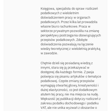
Księgowa, specjalista do spraw rozliczeń
podatkowych z wieloletnim
doświadczeniem pracy w organach
podatkowych. Przez kilka lat prowadziła
własne biuro rachunkowe. Praca w
sektorze prywatnym pozwoliła na zmianę
perspektywy postrzegania obowiązujących
przepisów podatkowych. Zdobyte
doświadczenia pozwalają na łączenie
wiedzy teoretycznej z wieloletnią praktyką
w zawodzie.
Chętnie dzieli się posiadaną wiedzą z
innymi, stara się ją przekazywać w
dostępnej dla każdego formie. Z pasja
poświęca się pisaniu artykułów o tematyce
podatkowej. Częste zmiany przepisów
wymagają otwartej głowy, kreatywności i
dużej elastyczności, co jest dodatkowym
atutem tej pracy, nie ma miejsca na nudę.
Większość jej publikacji dotyczy rozliczeń z
zakresu podatku dochodowego i podatku
VAT, ale nie unika wyzwań z obszarów o