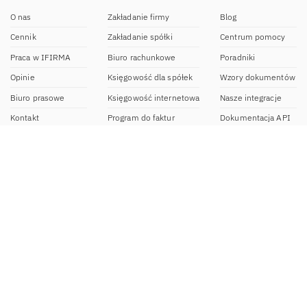
O nas
Zakładanie firmy
Blog
Cennik
Zakładanie spółki
Centrum pomocy
Praca w IFIRMA
Biuro rachunkowe
Poradniki
Opinie
Księgowość dla spółek
Wzory dokumentów
Biuro prasowe
Księgowość internetowa
Nasze integracje
Kontakt
Program do faktur
Dokumentacja API
Program partnerski
Moduł e-commerce
Aplikacja dla NDG
CRM
Aplikacja mobilna
Kontakt
BOK IFIRMA
pon-pt. 9:00 – 20:00
bok@ifirma.pl
71 769 55 15