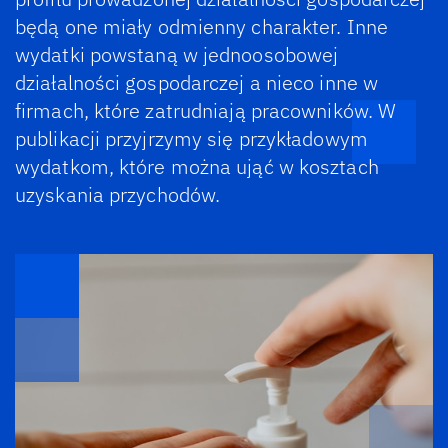
będą one miały odmienny charakter. Inne
wydatki powstaną w jednoosobowej
działalności gospodarczej a nieco inne w
firmach, które zatrudniają pracowników. W
publikacji przyjrzymy się przykładowym
wydatkom, które można ująć w kosztach
uzyskania przychodów.