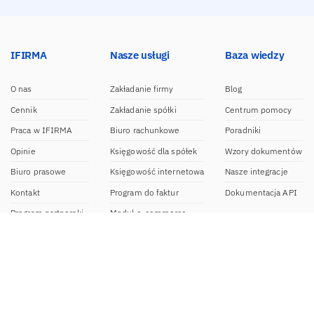
IFIRMA
Nasze usługi
Baza wiedzy
O nas
Zakładanie firmy
Blog
Cennik
Zakładanie spółki
Centrum pomocy
Praca w IFIRMA
Biuro rachunkowe
Poradniki
Opinie
Księgowość dla spółek
Wzory dokumentów
Biuro prasowe
Księgowość internetowa
Nasze integracje
Kontakt
Program do faktur
Dokumentacja API
Program partnerski
Moduł e-commerce
Aplikacja dla NDG
CRM
Aplikacja mobilna
Kontakt