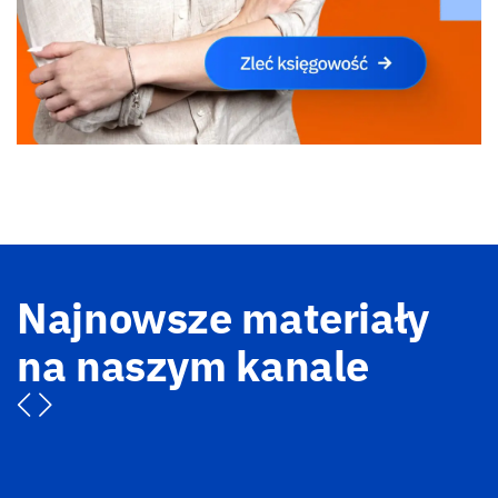
Najnowsze materiały
na naszym kanale