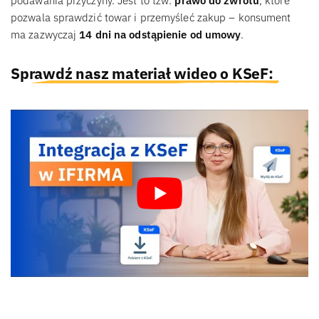
podawania przyczyny. Jest to tzw.
prawo do zwrotu
, które
pozwala sprawdzić towar i przemyśleć zakup – konsument
ma zazwyczaj
14 dni na odstąpienie od umowy
.
Sprawdź nasz materiał wideo o KSeF: