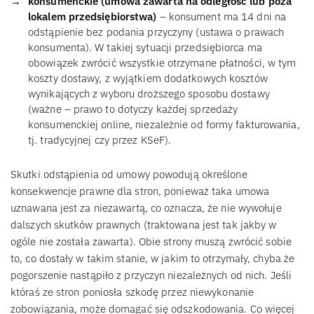
konsumenckie (umowa zawarta na odległość lub poza
lokalem przedsiębiorstwa)
– konsument ma 14 dni na
odstąpienie bez podania przyczyny (ustawa o prawach
konsumenta). W takiej sytuacji przedsiębiorca ma
obowiązek zwrócić wszystkie otrzymane płatności, w tym
koszty dostawy, z wyjątkiem dodatkowych kosztów
wynikających z wyboru droższego sposobu dostawy
(ważne – prawo to dotyczy każdej sprzedaży
konsumenckiej online, niezależnie od formy fakturowania,
tj. tradycyjnej czy przez KSeF).
Skutki odstąpienia od umowy powodują określone
konsekwencje prawne dla stron, ponieważ taka umowa
uznawana jest za niezawartą, co oznacza, że nie wywołuje
dalszych skutków prawnych (traktowana jest tak jakby w
ogóle nie została zawarta). Obie strony muszą zwrócić sobie
to, co dostały w takim stanie, w jakim to otrzymały, chyba że
pogorszenie nastąpiło z przyczyn niezależnych od nich. Jeśli
któraś ze stron poniosła szkodę przez niewykonanie
zobowiązania, może domagać się odszkodowania. Co więcej