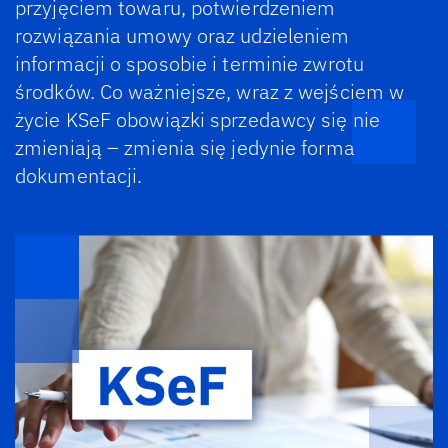
przyjęciem towaru, potwierdzeniem
rozwiązania umowy oraz udzieleniem
informacji o sposobie i terminie zwrotu
środków. Co ważniejsze, wraz z wejściem w
życie KSeF obowiązki sprzedawcy się nie
zmieniają – zmienia się jedynie forma
dokumentacji.