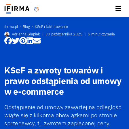
ifirma.pl
Blog
KSeF i fakturowanie
Adrianna Glapiak
|
30 października 2025
|
5 minut czytania
KSeF a zwroty towarów i
prawo odstąpienia od umowy
w e-commerce
Odstąpienie od umowy zawartej na odległość
wiąże się z kilkoma obowiązkami po stronie
sprzedawcy, tj. zwrotem zapłaconej ceny,