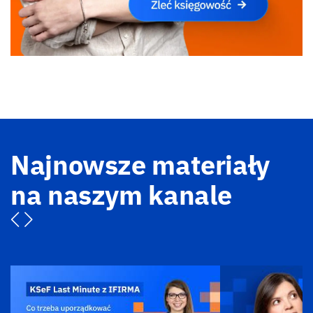
Najnowsze materiały
na naszym kanale