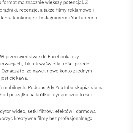
o format ma znacznie większy potencjał. Z
radniki, recenzje, a także filmy reklamowe i
, która konkuruje z Instagramem i YouTubem o
 W przeciwieństwie do Facebooka czy
erwacjach, TikTok wyświetla treści przede
. Oznacza to, że nawet nowe konto z jednym
 jest ciekawa.
ń mobilnych. Podczas gdy YouTube skupiał się na
ił od początku na krótkie, dynamiczne treści
edytor wideo, setki filtrów, efektów i darmową
worzyć kreatywne filmy bez profesjonalnego