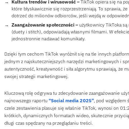
Kultura trendów i wirusowość –
TikTok opiera się na p
które błyskawicznie się rozprzestrzeniają. To sprawia, ż
dotrzeć do milionów odbiorców, jeśli wejdą w odpowiedn
Zaangażowanie społeczności –
użytkownicy TikToka są 
(duety i stitch), odpowiadają własnymi filmami. W efekcie
jednostronnie nadawać komunikaty.
Dzięki tym cechom TikTok wyróżnił się na tle innych platform 
jednym z najskuteczniejszych narzędzi marketingowych i s
autentyczność, kreatywność i siła algorytmu sprawiają, że m
swojej strategii marketingowej.
Kluczową rolę odgrywa tu zdecydowanie zaangażowanie użyt
najnowszego raportu
“Social media 2025”
, pod względem 
czele zestawienia plasuje się właśnie TikTok, wynosi on 01
krótkich, dynamicznych formatach wideo, skutecznie przyci
długi czas spędzany na przeglądaniu treści.