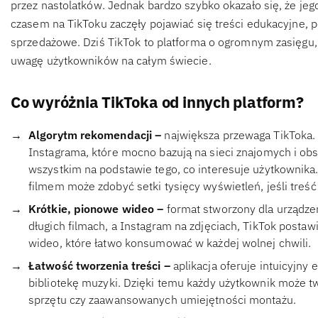
przez nastolatków. Jednak bardzo szybko okazało się, że jeg
czasem na TikToku zaczęły pojawiać się treści edukacyjne, po
sprzedażowe. Dziś TikTok to platforma o ogromnym zasięgu
uwagę użytkowników na całym świecie.
Co wyróżnia TikToka od innych platform?
Algorytm rekomendacji –
największa przewaga TikToka.
Instagrama, które mocno bazują na sieci znajomych i obs
wszystkim na podstawie tego, co interesuje użytkownika
filmem może zdobyć setki tysięcy wyświetleń, jeśli treść
Krótkie, pionowe wideo –
format stworzony dla urządze
długich filmach, a Instagram na zdjęciach, TikTok postaw
wideo, które łatwo konsumować w każdej wolnej chwili.
Łatwość tworzenia treści –
aplikacja oferuje intuicyjny 
bibliotekę muzyki. Dzięki temu każdy użytkownik może t
sprzętu czy zaawansowanych umiejętności montażu.