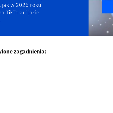
 jak w 2025 roku
a TikToku i jakie
.
ione zagadnienia: