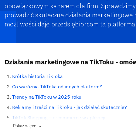
obowiązkowym kanałem dla firm. Sprawdzimy,
prowadzić skuteczne działania marketingowe n
możliwości daje przedsiębiorcom ta platforma
Działania marketingowe na TikToku - omów
Krótka historia TikToka
Co wyróżnia TikToka od innych platform?
Trendy na TikToku w 2025 roku
Reklamy i treści na TikToku - jak działać skutecznie?
TikTok Shopping – e-commerce w aplikacji
Pokaż więcej ↓