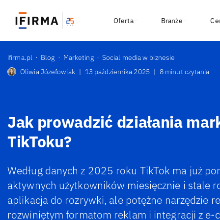
Oferta
Branże
Ce
ifirma.pl
Blog
Marketing
Social media w biznesie
Oliwia Józefowiak
|
13 października 2025
|
8 minut czytania
Jak prowadzić działania mar
TikToku?
Według danych z 2025 roku TikTok ma już pon
aktywnych użytkowników miesięcznie i stale ro
aplikacja do rozrywki, ale potężne narzędzie r
rozwiniętym formatom reklam i integracji z e-