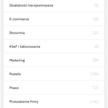
Działalność nierejestrowana
31
E-commerce
145
Ekonomia
121
KSeF i fakturowanie
85
Marketing
220
Podatki
1 494
Prawo
721
Prowadzenie firmy
1 911