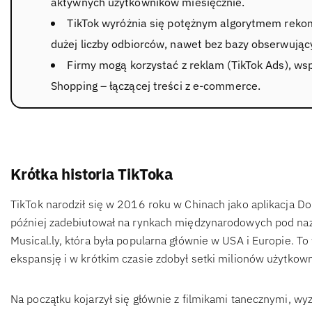
aktywnych użytkowników miesięcznie.
TikTok wyróżnia się potężnym algorytmem rekome
dużej liczby odbiorców, nawet bez bazy obserwując
Firmy mogą korzystać z reklam (TikTok Ads), wspó
Shopping – łączącej treści z e-commerce.
Krótka historia TikToka
TikTok narodził się w 2016 roku w Chinach jako aplikacja D
później zadebiutował na rynkach międzynarodowych pod nazw
Musical.ly, która była popularna głównie w USA i Europie. T
ekspansję i w krótkim czasie zdobył setki milionów użytkow
Na początku kojarzył się głównie z filmikami tanecznymi, 