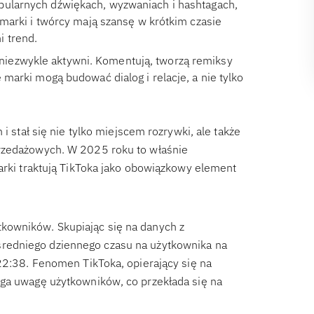
opularnych dźwiękach, wyzwaniach i hashtagach,
e marki i twórcy mają szansę w krótkim czasie
i trend.
niezwykle aktywni. Komentują, tworzą remiksy
 marki mogą budować dialog i relacje, a nie tylko
i stał się nie tylko miejscem rozrywki, ale także
przedażowych. W 2025 roku to właśnie
arki traktują TikToka jako obowiązkowy element
kowników. Skupiając się na danych z
średniego dziennego czasu na użytkownika na
:22:38. Fenomen TikToka, opierający się na
ąga uwagę użytkowników, co przekłada się na