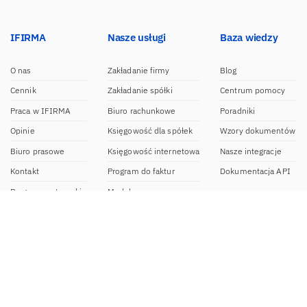
IFIRMA
Nasze usługi
Baza wiedzy
O nas
Zakładanie firmy
Blog
Cennik
Zakładanie spółki
Centrum pomocy
Praca w IFIRMA
Biuro rachunkowe
Poradniki
Opinie
Księgowość dla spółek
Wzory dokumentów
Biuro prasowe
Księgowość internetowa
Nasze integracje
Kontakt
Program do faktur
Dokumentacja API
Program partnerski
Moduł e-commerce
Aplikacja dla NDG
CRM
Aplikacja mobilna
Kontakt
BOK IFIRMA