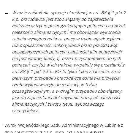
W razie zaistnienia sytuacji określonej w art. 88 § 1 pkt 2
k.p. pracodawca jest zobowiązany do zaprzestania
realizacji w trybie pozaegzekucyjnym potrąceń na poczet
należności alimentacyjnych i ma obowiązek wykonania
zajęcia wynagrodzenia za pracę w trybie egzekucyjnym.
Dla dopuszczalności dokonywania przez pracodawcę
bezegzekucyjnych potrąceń należności alimentacyjnych,
nie jest istotne, kiedy, tj. przed przystąpieniem do tych
potrąceń, czy już w ich trakcie, wypełniły się przesłanki z
art. 88 § 1 pkt 2 k.p. Ma to tylko takie znaczenie, że w
pierwszym przypadku pracodawca odmawia przyjęcia
tytułu wykonawczego do realizacji w trybie
pozaegzekucyjnym, a w drugim przypadku obowiązany
jest do zaprzestania dokonywania potrąceń należności
alimentacyjnych i zwrotu tytułu wykonawczego
wierzycielowi.
Wyrok Wojewódzkiego Sądu Administracyjnego w Lublinie z
dnia 19 stycznia 2011 r., sygn. akt I SA/Lu 909/10