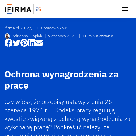
ifirma.pl
Blog
Dla pracowników
Adrianna Glapiak
|
9 czerwca 2023
|
10 minut czytania
Ochrona wynagrodzenia za
pracę
Czy wiesz, że przepisy ustawy z dnia 26
czerwca 1974 r. – Kodeks pracy regulują
kwestię związaną z ochroną wynagrodzenia za
wykonaną pracę? Podkreślić należy, że
pracownik nie może zrzec się prawa do