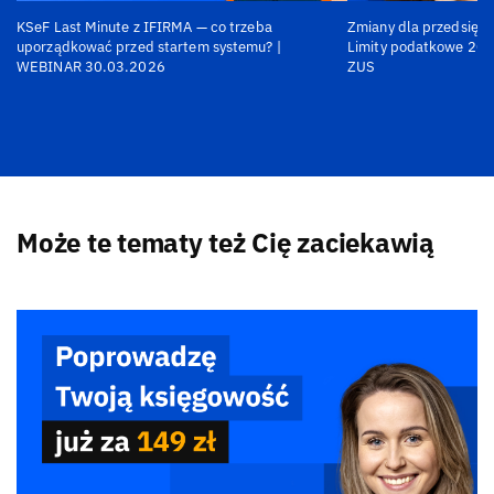
KSeF Last Minute z IFIRMA — co trzeba
Zmiany dla przedsiębi
uporządkować przed startem systemu? |
Limity podatkowe 202
WEBINAR 30.03.2026
ZUS
Może te tematy też Cię zaciekawią