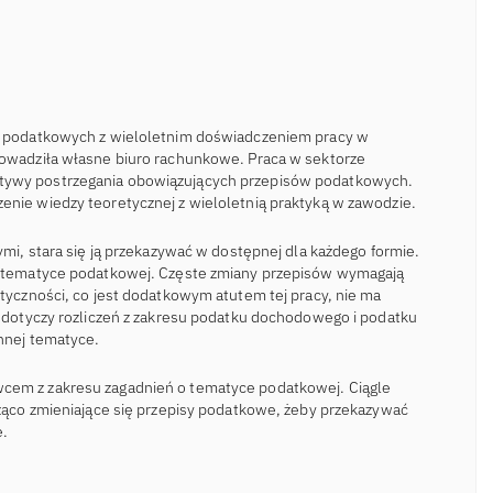
eń podatkowych z wieloletnim doświadczeniem pracy w
rowadziła własne biuro rachunkowe. Praca w sektorze
tywy postrzegania obowiązujących przepisów podatkowych.
enie wiedzy teoretycznej z wieloletnią praktyką w zawodzie.
nymi, stara się ją przekazywać w dostępnej dla każdego formie.
 o tematyce podatkowej. Częste zmiany przepisów wymagają
styczności, co jest dodatkowym atutem tej pracy, nie ma
ji dotyczy rozliczeń z zakresu podatku dochodowego i podatku
innej tematyce.
cem z zakresu zagadnień o tematyce podatkowej. Ciągle
eżąco zmieniające się przepisy podatkowe, żeby przekazywać
e.