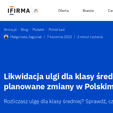
Oferta
Branże
Ce
ifirma.pl
Blog
Podatki
Polski Ład
Małgorzata Jagusiak
|
7 kwietnia 2022
|
2 minut czytania
Likwidacja ulgi dla klasy śred
planowane zmiany w Polskim
Rozliczasz ulgę dla klasy średniej? Sprawdź, c