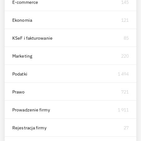
E-commerce
145
Ekonomia
121
KSeF i fakturowanie
85
Marketing
220
Podatki
1 494
Prawo
721
Prowadzenie firmy
1 911
Rejestracja firmy
27