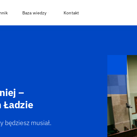
nnik
Baza wiedzy
Kontakt
niej –
 Ładzie
zy będziesz musiał.