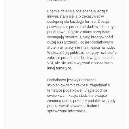
Chętnie dzieli się posiadaną wiedzą z
innymi, stara się ją przekazywać w
dostępnej dla każdego formie. Z pasja
poświęca się pisaniu artykułów o tematyce
podatkowej. Częste zmiany przepisów
wymagają otwartej głowy, kreatywności i
dużej elastyczności, co jest dodatkowym
atutem tej pracy, nie ma miejsca na nudę.
Większość jej publikacji dotyczy rozliczeń z
zakresu podatku dochodowego i podatku
VAT, ale nie unika wyzwań z obszarów o
innej tematyce.
Dodatkowo jest wykładowcą i
szkoleniowcem z zakresu zagadnień o
tematyce podatkowej. Ciągle podnosi
swoje kwalifikacje, śledzi na bieżąco
zmieniające się przepisy podatkowe, żeby
przekazywać zawsze aktualne i
sprawdzone informacje.