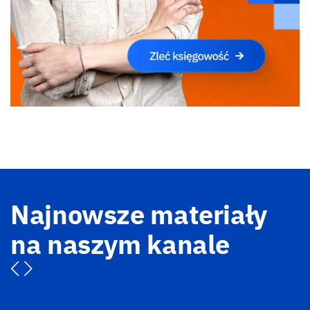
Najnowsze materiały
na naszym kanale