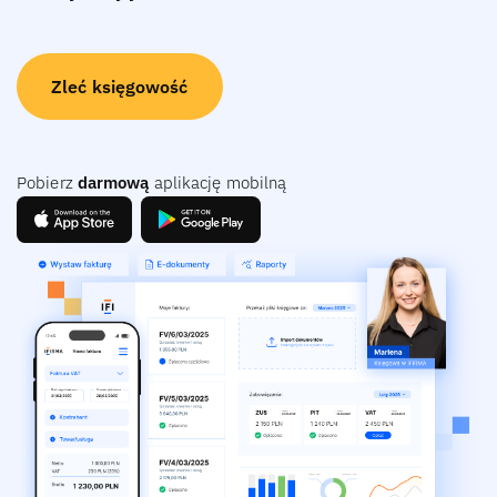
Zleć księgowość
Pobierz
darmową
aplikację mobilną