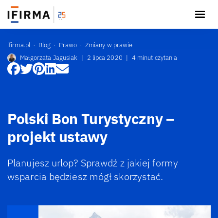
ifirma.pl
Blog
Prawo
Zmiany w prawie
Małgorzata Jagusiak
|
2 lipca 2020
|
4 minut czytania
Polski Bon Turystyczny –
projekt ustawy
Planujesz urlop? Sprawdź z jakiej formy
wsparcia będziesz mógł skorzystać.