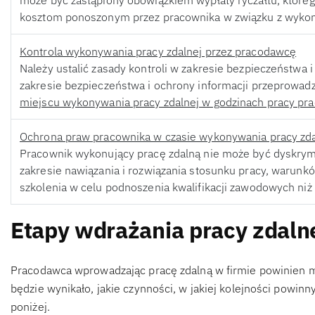
może być zastąpiony obowiązkiem wypłaty ryczałtu, któ
kosztom ponoszonym przez pracownika w związku z wykon
Kontrola wykonywania pracy zdalnej przez pracodawcę
Należy ustalić zasady kontroli w zakresie bezpieczeństwa 
zakresie bezpieczeństwa i ochrony informacji przeprowad
miejscu wykonywania pracy zdalnej w godzinach pracy pr
Ochrona praw pracownika w czasie wykonywania pracy zda
Pracownik wykonujący pracę zdalną nie może być dyskrym
zakresie nawiązania i rozwiązania stosunku pracy, warunk
szkolenia w celu podnoszenia kwalifikacji zawodowych niż
Etapy wdrażania pracy zdalne
Pracodawca wprowadzając pracę zdalną w firmie powinien m
będzie wynikało, jakie czynności, w jakiej kolejności powi
poniżej.