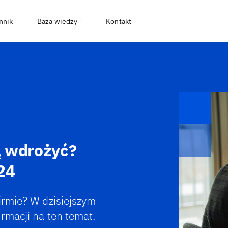
nnik
Baza wiedzy
Kontakt
ją wdrożyć?
24
irmie? W dzisiejszym
rmacji na ten temat.