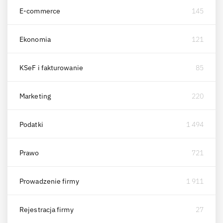
E-commerce
145
Ekonomia
121
KSeF i fakturowanie
85
Marketing
220
Podatki
1 494
Prawo
721
Prowadzenie firmy
1 911
Rejestracja firmy
27