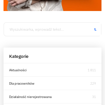
Kategorie
Aktualności
1 811
Dla pracowników
229
Działalność nierejestrowana
31