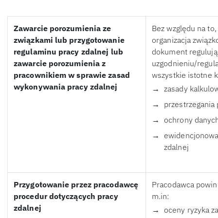
Zawarcie porozumienia ze
Bez względu na to,
związkami lub przygotowanie
organizacja związk
regulaminu pracy zdalnej lub
dokument regulując
zawarcie porozumienia z
uzgodnieniu/regul
pracownikiem w sprawie zasad
wszystkie istotne 
wykonywania pracy zdalnej
zasady kalkulow
przestrzegania
ochrony danych
ewidencjonowan
zdalnej
Przygotowanie przez pracodawcę
Pracodawca powini
procedur dotyczących pracy
m.in:
zdalnej
oceny ryzyka 