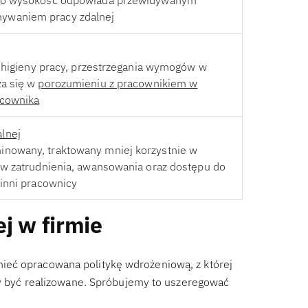
rego wysokość odpowiada przewidywanym
ywaniem pracy zdalnej
i higieny pracy, przestrzegania wymogów w
za się w
porozumieniu z pracownikiem w
acownika
lnej
inowany, traktowany mniej korzystnie w
ów zatrudnienia, awansowania oraz dostępu do
 inni pracownicy
j w firmie
ieć opracowana politykę wdrożeniową, z której
nny być realizowane. Spróbujemy to uszeregować