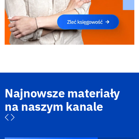
Najnowsze materiały
na naszym kanale