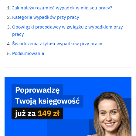
Jak należy rozumieć wypadek w miejscu pracy?
Kategorie wypadków przy pracy
Obowiązki pracodawcy w związku z wypadkiem przy
pracy
Świadczenia z tytułu wypadków przy pracy
Podsumowanie