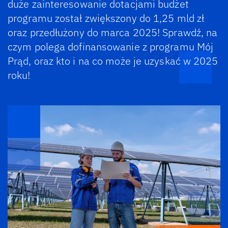
duże zainteresowanie dotacjami budżet
programu został zwiększony do 1,25 mld zł
oraz przedłużony do marca 2025! Sprawdź, na
czym polega dofinansowanie z programu Mój
Prąd, oraz kto i na co może je uzyskać w 2025
roku!