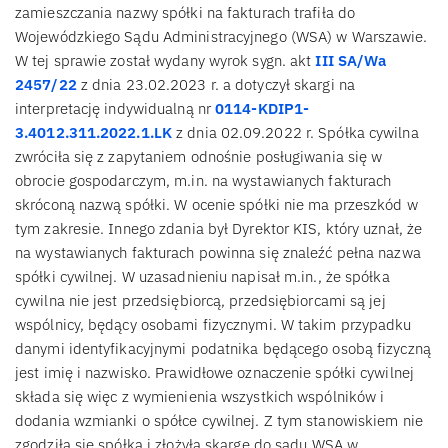
zamieszczania nazwy spółki na fakturach trafiła do
Wojewódzkiego Sądu Administracyjnego (WSA) w Warszawie.
W tej sprawie został wydany wyrok sygn. akt
III SA/Wa
2457/22
z dnia 23.02.2023 r. a dotyczył skargi na
interpretację indywidualną nr
0114-KDIP1-
3.4012.311.2022.1.LK
z dnia 02.09.2022 r. Spółka cywilna
zwróciła się z zapytaniem odnośnie posługiwania się w
obrocie gospodarczym, m.in. na wystawianych fakturach
skróconą nazwą spółki. W ocenie spółki nie ma przeszkód w
tym zakresie. Innego zdania był Dyrektor KIS, który uznał, że
na wystawianych fakturach powinna się znaleźć pełna nazwa
spółki cywilnej. W uzasadnieniu napisał m.in., że spółka
cywilna nie jest przedsiębiorcą, przedsiębiorcami są jej
wspólnicy, będący osobami fizycznymi. W takim przypadku
danymi identyfikacyjnymi podatnika będącego osobą fizyczną
jest imię i nazwisko. Prawidłowe oznaczenie spółki cywilnej
składa się więc z wymienienia wszystkich wspólników i
dodania wzmianki o spółce cywilnej. Z tym stanowiskiem nie
zgodziła się spółka i złożyła skargę do sądu WSA w