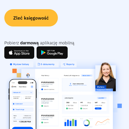
Zleć księgowość
Pobierz
darmową
aplikację mobilną