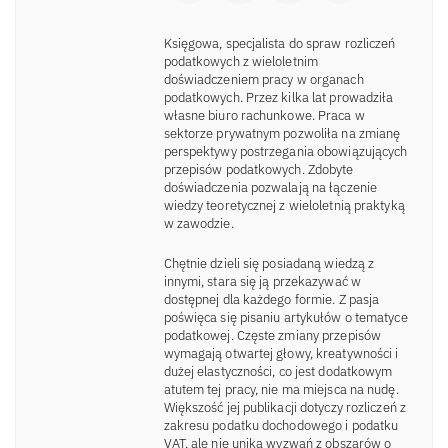
Księgowa, specjalista do spraw rozliczeń
podatkowych z wieloletnim
doświadczeniem pracy w organach
podatkowych. Przez kilka lat prowadziła
własne biuro rachunkowe. Praca w
sektorze prywatnym pozwoliła na zmianę
perspektywy postrzegania obowiązujących
przepisów podatkowych. Zdobyte
doświadczenia pozwalają na łączenie
wiedzy teoretycznej z wieloletnią praktyką
w zawodzie.
Chętnie dzieli się posiadaną wiedzą z
innymi, stara się ją przekazywać w
dostępnej dla każdego formie. Z pasja
poświęca się pisaniu artykułów o tematyce
podatkowej. Częste zmiany przepisów
wymagają otwartej głowy, kreatywności i
dużej elastyczności, co jest dodatkowym
atutem tej pracy, nie ma miejsca na nudę.
Większość jej publikacji dotyczy rozliczeń z
zakresu podatku dochodowego i podatku
VAT, ale nie unika wyzwań z obszarów o