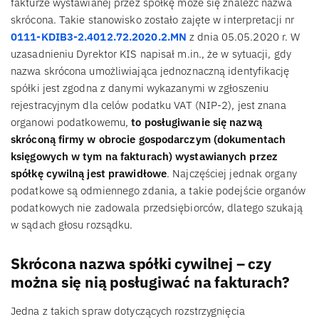
fakturze wystawianej przez spółkę może się znaleźć nazwa
skrócona. Takie stanowisko zostało zajęte w interpretacji nr
0111-KDIB3-2.4012.72.2020.2.MN
z dnia 05.05.2020 r. W
uzasadnieniu Dyrektor KIS napisał m.in., że w sytuacji, gdy
nazwa skrócona umożliwiająca jednoznaczną identyfikację
spółki jest zgodna z danymi wykazanymi w zgłoszeniu
rejestracyjnym dla celów podatku VAT (NIP-2), jest znana
organowi podatkowemu,
to posługiwanie się nazwą
skróconą firmy w obrocie gospodarczym (dokumentach
księgowych w tym na fakturach) wystawianych przez
spółkę cywilną jest prawidłowe
. Najczęściej jednak organy
podatkowe są odmiennego zdania, a takie podejście organów
podatkowych nie zadowala przedsiębiorców, dlatego szukają
w sądach głosu rozsądku.
Skrócona nazwa spółki cywilnej – czy
można się nią posługiwać na fakturach?
Jedna z takich spraw dotyczących rozstrzygnięcia