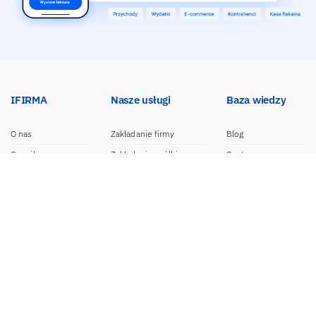
IFIRMA
Nasze usługi
Baza wiedzy
O nas
Zakładanie firmy
Blog
Cennik
Zakładanie spółki
Centrum pomocy
Praca w IFIRMA
Biuro rachunkowe
Poradniki
Opinie
Księgowość dla spółek
Wzory dokumentów
Biuro prasowe
Księgowość internetowa
Nasze integracje
Kontakt
Program do faktur
Dokumentacja API
Program partnerski
Moduł e-commerce
Aplikacja dla NDG
CRM