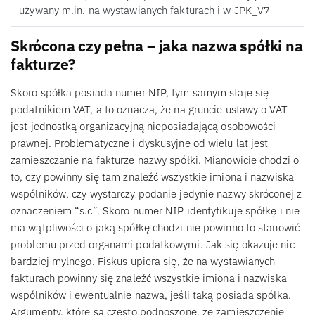
używany m.in. na wystawianych fakturach i w JPK_V7
Skrócona czy pełna – jaka nazwa spółki na
fakturze?
Skoro spółka posiada numer NIP, tym samym staje się
podatnikiem VAT, a to oznacza, że na gruncie ustawy o VAT
jest jednostką organizacyjną nieposiadającą osobowości
prawnej. Problematyczne i dyskusyjne od wielu lat jest
zamieszczanie na fakturze nazwy spółki. Mianowicie chodzi o
to, czy powinny się tam znaleźć wszystkie imiona i nazwiska
wspólników, czy wystarczy podanie jedynie nazwy skróconej z
oznaczeniem “s.c”. Skoro numer NIP identyfikuje spółkę i nie
ma wątpliwości o jaką spółkę chodzi nie powinno to stanowić
problemu przed organami podatkowymi. Jak się okazuje nic
bardziej mylnego. Fiskus upiera się, że na wystawianych
fakturach powinny się znaleźć wszystkie imiona i nazwiska
wspólników i ewentualnie nazwa, jeśli taką posiada spółka.
Argumenty, które są często podnoszone, że zamieszczenie