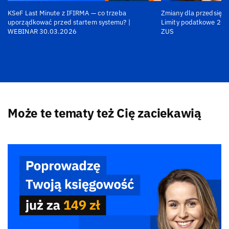
KSeF Last Minute z IFIRMA — co trzeba
Zmiany dla przedsiębi
uporządkować przed startem systemu? |
Limity podatkowe 202
WEBINAR 30.03.2026
ZUS
Może te tematy też Cię zaciekawią