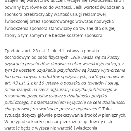
wzajemnej wartości świadczeń. Wzajemne świadczenia stron
powinny być równe co do wartości. Jeśli wartość świadczenia
sponsora przekroczyłaby wartość usługi reklamowej
świadczonej przez sponsorowanego wówczas nadwyżka
świadczenia sponsora stanowiłaby darowiznę dla drugiej
strony a tym samym nie będzie kosztem sponsora.
Zgodnie z art. 23 ust. 1 pkt 11 ustawy o podatku
dochodowym od osób fizycznych:
„Nie uważa się za koszty
uzyskania przychodów: darowizn i ofiar wszelkiego rodzaju, z
tym że kosztem uzyskania przychodów są koszty wytworzenia
lub cena nabycia produktów spożywczych, o których mowa w
art. 43 ust. 1 pkt 16 ustawy o podatku od towarów i usług,
przekazanych na rzecz organizacji pożytku publicznego w
rozumieniu przepisów ustawy o działalności pożytku
publicznego, z przeznaczeniem wyłącznie na cele działalności
charytatywnej prowadzonej przez te organizacje”.
Taka
sytuacja dotyczy głównie przekazywania środków pieniężnych.
W przypadku kiedy sponsor przekazuje np. towary i ich
wartość będzie wyższa niż wartość świadczenia