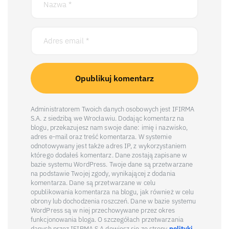
Administratorem Twoich danych osobowych jest IFIRMA
S.A. z siedzibą we Wrocławiu. Dodając komentarz na
blogu, przekazujesz nam swoje dane: imię i nazwisko,
adres e-mail oraz treść komentarza. W systemie
odnotowywany jest także adres IP, z wykorzystaniem
którego dodałeś komentarz. Dane zostają zapisane w
bazie systemu WordPress. Twoje dane są przetwarzane
na podstawie Twojej zgody, wynikającej z dodania
komentarza. Dane są przetwarzane w celu
opublikowania komentarza na blogu, jak również w celu
obrony lub dochodzenia roszczeń. Dane w bazie systemu
WordPress są w niej przechowywane przez okres
funkcjonowania bloga. O szczegółach przetwarzania
danych przez IFIRMA S.A dowiesz się ze strony
polityki