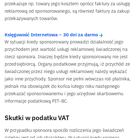
przekazuje np. towary jego kosztem oprócz faktury za usługę
reklamową od sponsorowanego, są również faktury za zakup
przekazywanych towarów.
Księgowość Internetowa – 30 dni za darmo
W sytuacji kiedy sponsorowany prowadzi działalność jego
przychodem jest wartość usługi reklamowej świadczonej na
rzecz sponsora. Inaczej będzie kiedy sponsorowany nie jest
przedsiębiorcą. Organy podatkowe przyjmują, iż przychód ze
świadczonej przez niego usługi reklamowej należy wykazać
jako inne przychody. Sponsor nie pełni wówczas roli płatnika,
jednak ma obowiązek do końca lutego roku następnego
przekazać sponsorowanemu i jego urzędowi skarbowemu
informacje podatkową PIT-8C.
Skutki w podatku VAT
W przypadku sponsora sposób rozliczenia jego świadczeń
zależny jest od ich charakteru. W sytuacji kiedy sponsor