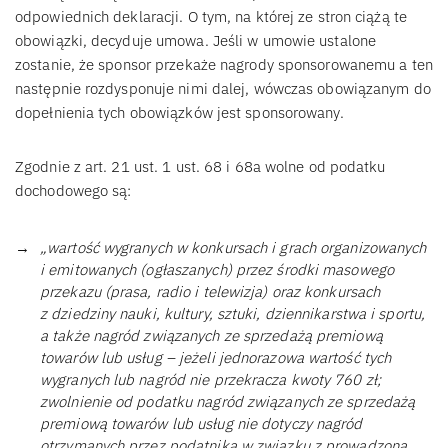
odpowiednich deklaracji. O tym, na której ze stron ciążą te
obowiązki, decyduje umowa. Jeśli w umowie ustalone
zostanie, że sponsor przekaże nagrody sponsorowanemu a ten
następnie rozdysponuje nimi dalej, wówczas obowiązanym do
dopełnienia tych obowiązków jest sponsorowany.
Zgodnie z art. 21 ust. 1 ust. 68 i 68a wolne od podatku
dochodowego są:
„wartość wygranych w konkursach i grach organizowanych
i emitowanych (ogłaszanych) przez środki masowego
przekazu (prasa, radio i telewizja) oraz konkursach
z dziedziny nauki, kultury, sztuki, dziennikarstwa i sportu,
a także nagród związanych ze sprzedażą premiową
towarów lub usług – jeżeli jednorazowa wartość tych
wygranych lub nagród nie przekracza kwoty 760 zł;
zwolnienie od podatku nagród związanych ze sprzedażą
premiową towarów lub usług nie dotyczy nagród
otrzymanych przez podatnika w związku z prowadzoną