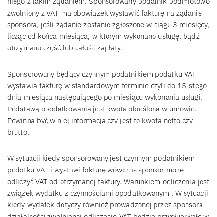
niego z takim żądaniem. Sponsorowany podatnik podmiotowo
zwolniony z VAT ma obowiązek wystawić fakturę na żądanie
sponsora, jeśli żądanie zostanie zgłoszone w ciągu 3 miesięcy,
licząc od końca miesiąca, w którym wykonano usługę, bądź
otrzymano część lub całość zapłaty.
Sponsorowany będący czynnym podatnikiem podatku VAT
wystawia fakturę w standardowym terminie czyli do 15-stego
dnia miesiąca następującego po miesiącu wykonania usługi.
Podstawą opodatkowania jest kwota określona w umowie.
Powinna być w niej informacja czy jest to kwota netto czy
brutto.
W sytuacji kiedy sponsorowany jest czynnym podatnikiem
podatku VAT i wystawi fakturę wówczas sponsor może
odliczyć VAT od otrzymanej faktury. Warunkiem odliczenia jest
związek wydatku z czynnościami opodatkowanymi. W sytuacji
kiedy wydatek dotyczy również prowadzonej przez sponsora
działalności zwolnionej odliczenie VAT będzie przysługiwało w