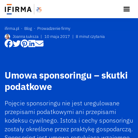
ifirma.pl
Blog
Prowadzenie firmy
Joanna Łuksza
|
10 maja 2017
|
8 minut czytania
Umowa sponsoringu – skutki
podatkowe
Pojęcie sponsoringu nie jest uregulowane
przepisami podatkowymi ani przepisami
kodeksu cywilnego. Istota i cechy sponsoringu
zostały określone przez praktykę gospodarczą.
Sponsoring jest umową regulującą wzajemne