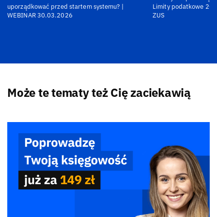
uporządkować przed startem systemu? |
Limity podatkowe 202
WEBINAR 30.03.2026
ZUS
Może te tematy też Cię zaciekawią