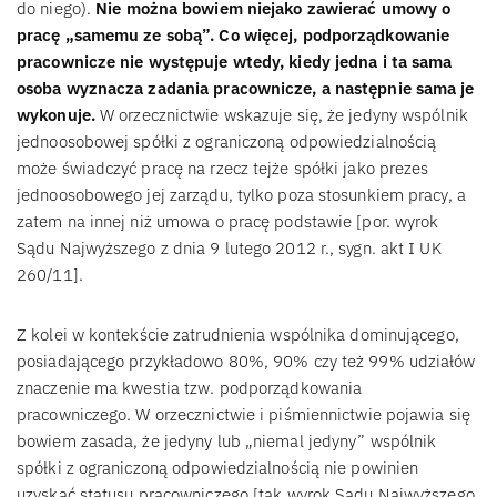
do niego).
Nie można bowiem niejako zawierać umowy o
pracę „samemu ze sobą”. Co więcej, podporządkowanie
pracownicze nie występuje wtedy, kiedy jedna i ta sama
osoba wyznacza zadania pracownicze, a następnie sama je
wykonuje.
W orzecznictwie wskazuje się, że jedyny wspólnik
jednoosobowej spółki z ograniczoną odpowiedzialnością
może świadczyć pracę na rzecz tejże spółki jako prezes
jednoosobowego jej zarządu, tylko poza stosunkiem pracy, a
zatem na innej niż umowa o pracę podstawie [por. wyrok
Sądu Najwyższego z dnia 9 lutego 2012 r., sygn. akt I UK
260/11].
Z kolei w kontekście zatrudnienia wspólnika dominującego,
posiadającego przykładowo 80%, 90% czy też 99% udziałów
znaczenie ma kwestia tzw. podporządkowania
pracowniczego. W orzecznictwie i piśmiennictwie pojawia się
bowiem zasada, że jedyny lub „niemal jedyny” wspólnik
spółki z ograniczoną odpowiedzialnością nie powinien
uzyskać statusu pracowniczego [tak wyrok Sądu Najwyższego