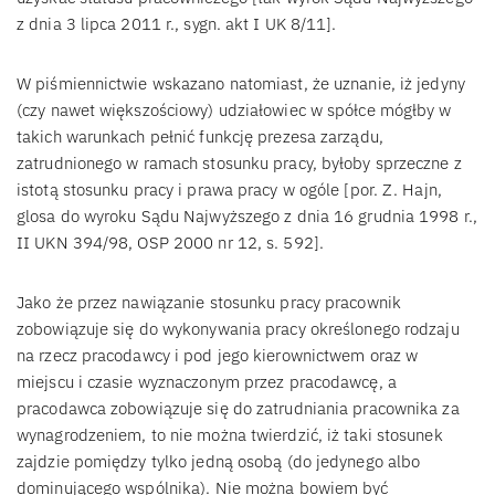
z dnia 3 lipca 2011 r., sygn. akt I UK 8/11].
W piśmiennictwie wskazano natomiast, że uznanie, iż jedyny
(czy nawet większościowy) udziałowiec w spółce mógłby w
takich warunkach pełnić funkcję prezesa zarządu,
zatrudnionego w ramach stosunku pracy, byłoby sprzeczne z
istotą stosunku pracy i prawa pracy w ogóle [por. Z. Hajn,
glosa do wyroku Sądu Najwyższego z dnia 16 grudnia 1998 r.,
II UKN 394/98, OSP 2000 nr 12, s. 592].
Jako że przez nawiązanie stosunku pracy pracownik
zobowiązuje się do wykonywania pracy określonego rodzaju
na rzecz pracodawcy i pod jego kierownictwem oraz w
miejscu i czasie wyznaczonym przez pracodawcę, a
pracodawca zobowiązuje się do zatrudniania pracownika za
wynagrodzeniem, to nie można twierdzić, iż taki stosunek
zajdzie pomiędzy tylko jedną osobą (do jedynego albo
dominującego wspólnika). Nie można bowiem być