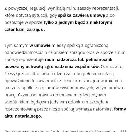
Z powyższej regulacji wynikają m.in. zasady reprezentacji,
które dotyczą sytuacji, gdy
spółka zawiera umowę
albo
pozostaje w sporze
tylko z jednym bądź z niektórymi
członkami zarządu.
Tym samym
w umowie
między spółką z ograniczoną
odpowiedzialnością a członkiem zarządu oraz w sporze z nim
spółkę reprezentuje
rada nadzorcza lub pełnomocnik
powołany uchwałą zgromadzenia wspólników.
Oznacza to,
że wyłącznie albo rada nadzorcza, albo pełnomocnik są
upoważnieni do zawierania z członkami zarządu w imieniu i
na rzecz spółki z o.o. umów cywilnoprawnych, w tym umów o
pracę. Czynność prawna dokonana między jedynym
wspólnikiem będącym jedynym członkiem zarządu a
reprezentowaną przez niego spółką wymaga natomiast
formy
aktu notarialnego.
Przykładowo w wyroku Sądu Apelacyjnego w Warszawie — III