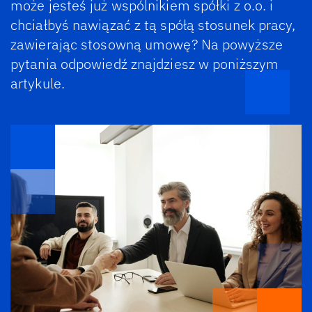
może jesteś już wspólnikiem spółki z o.o. i
chciałbyś nawiązać z tą spółą stosunek pracy,
zawierając stosowną umowę? Na powyższe
pytania odpowiedź znajdziesz w poniższym
artykule.