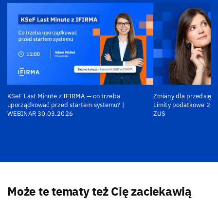
KSeF Last Minute z IFIRMA — co trzeba
Zmiany dla przedsiębi
uporządkować przed startem systemu? |
Limity podatkowe 202
WEBINAR 30.03.2026
ZUS
Może te tematy też Cię zaciekawią