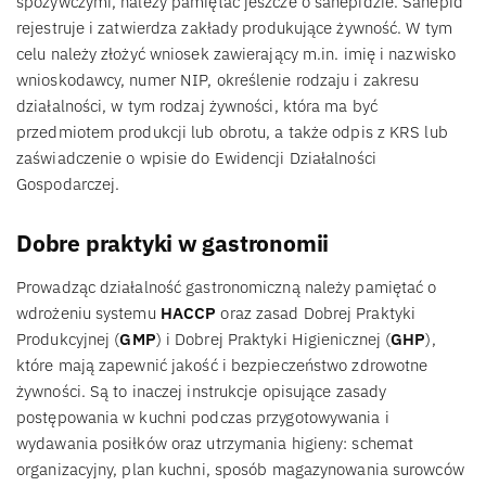
spożywczymi, należy pamiętać jeszcze o sanepidzie. Sanepid
rejestruje i zatwierdza zakłady produkujące żywność. W tym
celu należy złożyć wniosek zawierający m.in. imię i nazwisko
wnioskodawcy, numer NIP, określenie rodzaju i zakresu
działalności, w tym rodzaj żywności, która ma być
przedmiotem produkcji lub obrotu, a także odpis z KRS lub
zaświadczenie o wpisie do Ewidencji Działalności
Gospodarczej.
Dobre praktyki w gastronomii
Prowadząc działalność gastronomiczną należy pamiętać o
wdrożeniu systemu
HACCP
oraz zasad Dobrej Praktyki
Produkcyjnej (
GMP
) i Dobrej Praktyki Higienicznej (
GHP
),
które mają zapewnić jakość i bezpieczeństwo zdrowotne
żywności. Są to inaczej instrukcje opisujące zasady
postępowania w kuchni podczas przygotowywania i
wydawania posiłków oraz utrzymania higieny: schemat
organizacyjny, plan kuchni, sposób magazynowania surowców