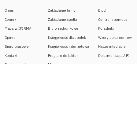
O nas
Zakładanie firmy
Blog
Cennik
Zakładanie spółki
Centrum pomocy
Praca w IFIRMA
Biuro rachunkowe
Poradniki
Opinie
Księgowość dla spółek
Wzory dokumentów
Biuro prasowe
Księgowość internetowa
Nasze integracje
Kontakt
Program do faktur
Dokumentacja API
Program partnerski
Moduł e-commerce
Aplikacja dla NDG
CRM
Aplikacja mobilna
Kontakt
BOK IFIRMA
pon-pt. 9:00 – 20:00
bok@ifirma.pl
71 769 55 15