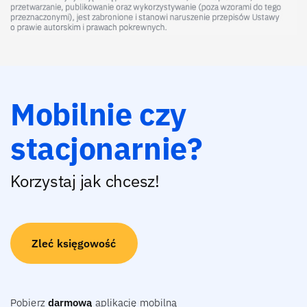
Mobilnie czy
stacjonarnie?
Korzystaj jak chcesz!
Zleć księgowość
Pobierz
darmową
aplikację mobilną