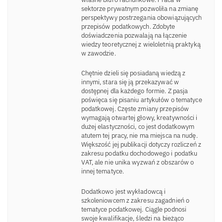
sektorze prywatnym pozwoliła na zmianę
perspektywy postrzegania obowiązujących
przepisów podatkowych. Zdobyte
doświadczenia pozwalają na łączenie
wiedzy teoretycznej z wieloletnią praktyką
w zawodzie.
Chętnie dzieli się posiadaną wiedzą z
innymi, stara się ją przekazywać w
dostępnej dla każdego formie. Z pasja
poświęca się pisaniu artykułów o tematyce
podatkowej. Częste zmiany przepisów
wymagają otwartej głowy, kreatywności i
dużej elastyczności, co jest dodatkowym
atutem tej pracy, nie ma miejsca na nudę.
Większość jej publikacji dotyczy rozliczeń z
zakresu podatku dochodowego i podatku
VAT, ale nie unika wyzwań z obszarów o
innej tematyce.
Dodatkowo jest wykładowcą i
szkoleniowcem z zakresu zagadnień o
tematyce podatkowej. Ciągle podnosi
swoje kwalifikacje, śledzi na bieżąco