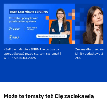
KSeF Last Minute z IFIRMA — co trzeba
Zmiany dla przedsiębi
uporządkować przed startem systemu? |
Limity podatkowe 202
WEBINAR 30.03.2026
ZUS
Może te tematy też Cię zaciekawią