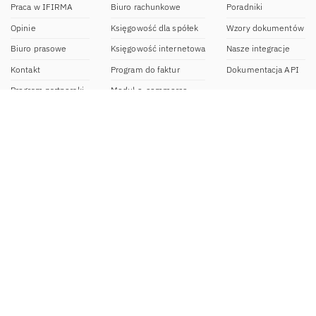
Praca w IFIRMA
Biuro rachunkowe
Poradniki
Opinie
Księgowość dla spółek
Wzory dokumentów
Biuro prasowe
Księgowość internetowa
Nasze integracje
Kontakt
Program do faktur
Dokumentacja API
Program partnerski
Moduł e-commerce
Aplikacja dla NDG
CRM
Aplikacja mobilna
Kontakt
BOK IFIRMA
pon-pt. 9:00 – 20:00
bok@ifirma.pl
71 769 55 15
Biuro Rachunkowe
pon.-pt. 9:00 - 18:00
br@ifirma.pl
71 769 55 81