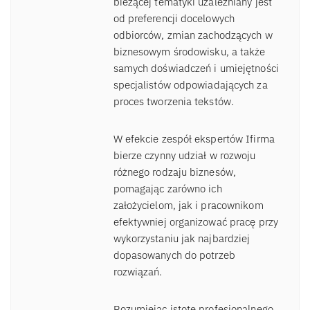
bieżącej tematyki uzależniany jest
od preferencji docelowych
odbiorców, zmian zachodzących w
biznesowym środowisku, a także
samych doświadczeń i umiejętności
specjalistów odpowiadających za
proces tworzenia tekstów.
W efekcie zespół ekspertów Ifirma
bierze czynny udział w rozwoju
różnego rodzaju biznesów,
pomagając zarówno ich
założycielom, jak i pracownikom
efektywniej organizować pracę przy
wykorzystaniu jak najbardziej
dopasowanych do potrzeb
rozwiązań.
Rozumiejąc istotę profesjonalnego