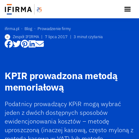
ifirma.pl
Blog
Prowadzenie firmy
Zespół IFIRMA
|
7 lipca 2017
|
3 minut czytania
KPIR prowadzona metodą
memoriałową
Podatnicy prowadzący KPiR mogą wybrać
jeden z dwóch dostępnych sposobów
ewidencjonowania kosztów – metodę
uproszczoną (inaczej kasową, często myloną z
metodą kasową w VAT) lub metodę