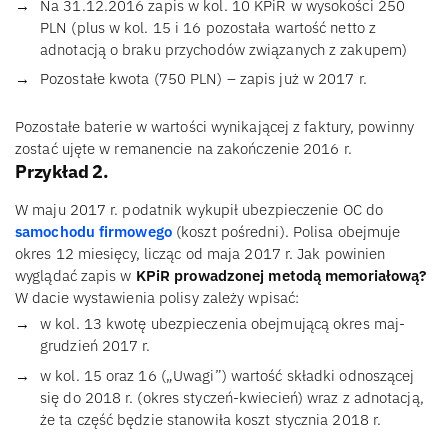
Na 31.12.2016 zapis w kol. 10 KPiR w wysokości 250
PLN (plus w kol. 15 i 16 pozostała wartość netto z
adnotacją o braku przychodów związanych z zakupem)
Pozostałe kwota (750 PLN) – zapis już w 2017 r.
Pozostałe baterie w wartości wynikającej z faktury, powinny
zostać ujęte w remanencie na zakończenie 2016 r.
Przykład 2.
W maju 2017 r. podatnik wykupił ubezpieczenie OC do
samochodu firmowego
(koszt pośredni). Polisa obejmuje
okres 12 miesięcy, licząc od maja 2017 r. Jak powinien
wyglądać zapis w
KPiR prowadzonej metodą memoriałową?
W dacie wystawienia polisy zależy wpisać:
w kol. 13 kwotę ubezpieczenia obejmującą okres maj-
grudzień 2017 r.
w kol. 15 oraz 16 („Uwagi”) wartość składki odnoszącej
się do 2018 r. (okres styczeń-kwiecień) wraz z adnotacją,
że ta część będzie stanowiła koszt stycznia 2018 r.