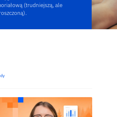
iałową (trudniejszą, ale
roszczoną).
ady