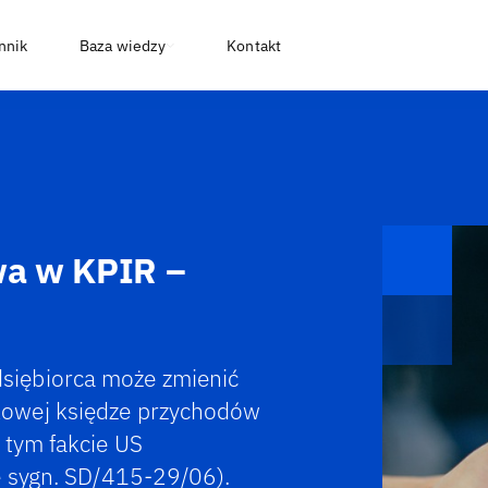
nnik
Baza wiedzy
Kontakt
wa w KPIR –
siębiorca może zmienić
kowej księdze przychodów
 tym fakcie US
e sygn. SD/415-29/06).