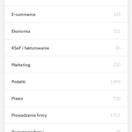
E-commerce
145
Ekonomia
121
KSeF i fakturowanie
85
Marketing
220
Podatki
1 494
Prawo
720
Prowadzenie firmy
1 911
Rejestracja firmy
27