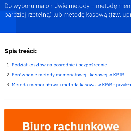
Do wyboru ma on dwie metody – metodę memor
bardziej rzetelną) lub metodę kasową (tzw. up
Spis treści:
Podział kosztów na pośrednie i bezpośrednie
Porównanie metody memoriałowej i kasowej w KPIR
Metoda memoriałowa i metoda kasowa w KPiR - przykł