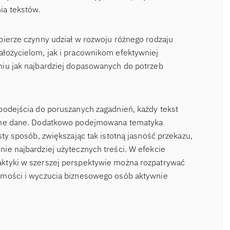
ia tekstów.
bierze czynny udział w rozwoju różnego rodzaju
łożycielom, jak i pracownikom efektywniej
niu jak najbardziej dopasowanych do potrzeb
podejścia do poruszanych zagadnień, każdy tekst
odne dane. Dodatkowo podejmowana tematyka
sty sposób, zwiększając tak istotną jasność przekazu,
ie najbardziej użytecznych treści. W efekcie
ktyki w szerszej perspektywie można rozpatrywać
omości i wyczucia biznesowego osób aktywnie