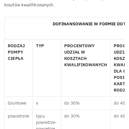
kosztów kwalifikowanych.
DOFINANSOWANIE W FORMIE DOTA
RODZAJ
TYP
PROCENTOWY
PROCE
POMPY
UDZIAŁ W
UDZIA
CIEPŁA
KOSZTACH
KOSZT
KWALIFIKOWANYCH
KWALI
DLA O
POSIA
KARTĘ
RODZI
Gruntowe
x
do 30%
do 45
powietrzne
typu
do 30%
do 45
powietrze-
powietrze