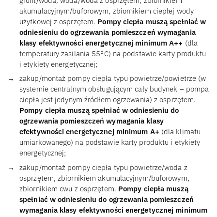
grunt/woda, woda/woda z osprzętem, zbiornikiem
akumulacyjnym/buforowym, zbiornikiem ciepłej wody
użytkowej z osprzętem.
Pompy ciepła muszą spełniać w
odniesieniu do ogrzewania pomieszczeń wymagania
klasy efektywności energetycznej minimum A++
(dla
temperatury zasilania 55°C) na podstawie karty produktu
i etykiety energetycznej;
zakup/montaż pompy ciepła typu powietrze/powietrze (w
systemie centralnym obsługującym cały budynek – pompa
ciepła jest jedynym źródłem ogrzewania) z osprzętem.
Pompy ciepła muszą spełniać w odniesieniu do
ogrzewania pomieszczeń wymagania klasy
efektywności energetycznej minimum A+
(dla klimatu
umiarkowanego) na podstawie karty produktu i etykiety
energetycznej;
zakup/montaż pompy ciepła typu powietrze/woda z
osprzętem, zbiornikiem akumulacyjnym/buforowym,
zbiornikiem cwu z osprzętem.
Pompy ciepła muszą
spełniać w odniesieniu do ogrzewania pomieszczeń
wymagania klasy efektywności energetycznej minimum