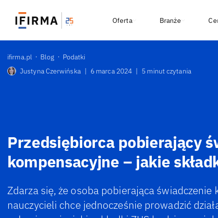
Oferta
Branże
Ce
ifirma.pl
Blog
Podatki
Justyna Czerwińska
|
6 marca 2024
|
5 minut czytania
Przedsiębiorca pobierający 
kompensacyjne – jakie skład
Zdarza się, że osoba pobierająca świadczenie
nauczycieli chce jednocześnie prowadzić działa