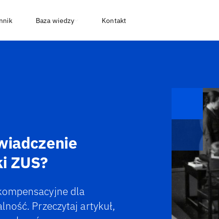
nnik
Baza wiedzy
Kontakt
świadczenie
ki ZUS?
 kompensacyjne dla
lność. Przeczytaj artykuł,