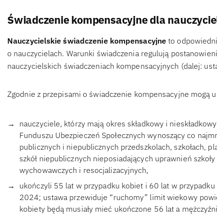
Świadczenie kompensacyjne dla nauczycieli 
Nauczycielskie świadczenie kompensacyjne
to odpowiedn
o nauczycielach. Warunki świadczenia regulują postanowieni
nauczycielskich świadczeniach kompensacyjnych (dalej: ust
Zgodnie z przepisami o świadczenie kompensacyjne mogą ub
nauczyciele, którzy mają okres składkowy i nieskładkow
Funduszu Ubezpieczeń Społecznych wynoszący co najmni
publicznych i niepublicznych przedszkolach, szkołach, p
szkół niepublicznych nieposiadających uprawnień szkoły
wychowawczych i resocjalizacyjnych,
ukończyli 55 lat w przypadku kobiet i 60 lat w przypadk
2024; ustawa przewiduje “ruchomy” limit wiekowy powi
kobiety będą musiały mieć ukończone 56 lat a mężczyźni 