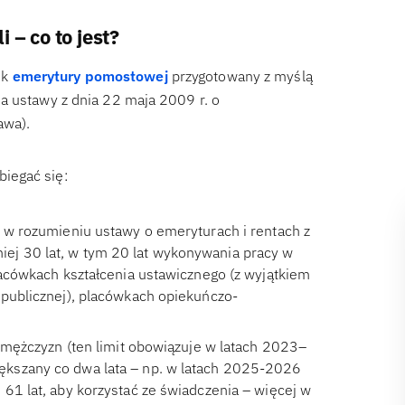
– co to jest?
ik
emerytury pomostowej
przygotowany z myślą
a ustawy z dnia 22 maja 2009 r. o
awa).
iegać się:
y w rozumieniu ustawy o emeryturach i rentach z
ej 30 lat, w tym 20 lat wykonywania pracy w
lacówkach kształcenia ustawicznego (z wyjątkiem
 publicznej), placówkach opiekuńczo-
u mężczyzn (ten limit obowiązuje w latach 2023–
ększany co dwa lata – np. w latach 2025-2026
61 lat, aby korzystać ze świadczenia – więcej w