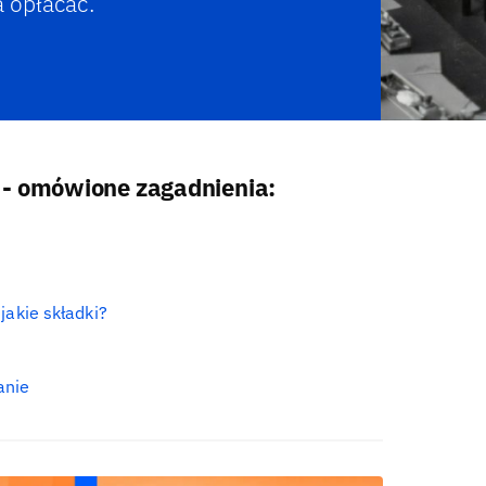
a opłacać.
 - omówione zagadnienia:
jakie składki?
anie