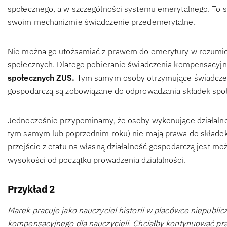
społecznego, a w szczególności systemu emerytalnego. To s
swoim mechanizmie świadczenie przedemerytalne.
Nie można go utożsamiać z prawem do emerytury w rozumie
społecznych. Dlatego pobieranie świadczenia kompensacyj
społecznych ZUS.
Tym samym osoby otrzymujące świadczeni
gospodarczą są zobowiązane do odprowadzania składek społ
Jednocześnie przypominamy, że osoby wykonujące działalno
tym samym lub poprzednim roku) nie mają prawa do składek 
przejście z etatu na własną działalność gospodarczą jest m
wysokości od początku prowadzenia działalności.
Przykład 2
Marek pracuje jako nauczyciel historii w placówce niepublic
kompensacyjnego dla nauczycieli. Chciałby kontynuować prac