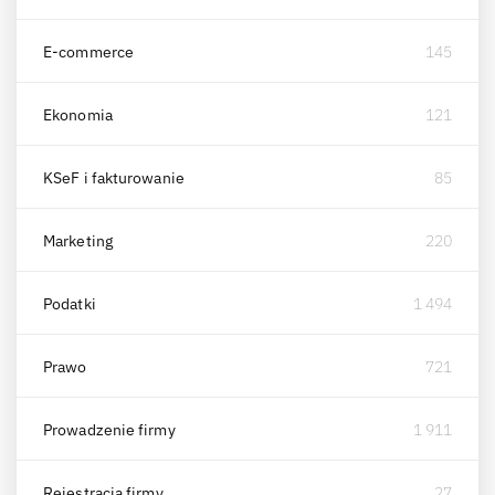
E-commerce
145
Ekonomia
121
KSeF i fakturowanie
85
Marketing
220
Podatki
1 494
Prawo
721
Prowadzenie firmy
1 911
Rejestracja firmy
27